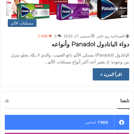
مسكنات الألم
الصيدلانية ريم عامر
سبتمبر 27, 2023
0
2٬466
دواء البانادول Panadol وأنواعه
البانادول (Panadol) مسكن الألم ذائع الصيت، والذي لا يكاد يخلو منزل
من وجوده؛ إذ يعتبر أحد أكثر أنواع مسكنات الألم…
اقرأ المزيد »
تابعنا
1٬900
المتابعين