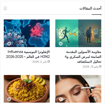
س
ن
س
ل
i
أحدث المقالات
ب
ت
ت
ق
k
و
ي
ق
ر
T
ك
ر
ر
ا
o
ي
ا
م
k
مقاومة الأنسولين المقدمة
الإنفلونزا الموسمية Influenza
س
م
الصامتة لمرض السكري و4
H3N2 في العالم – 2025-2026
تحاليل لاستكشافه
يناير 2, 2026
ت
مايو 15, 2026