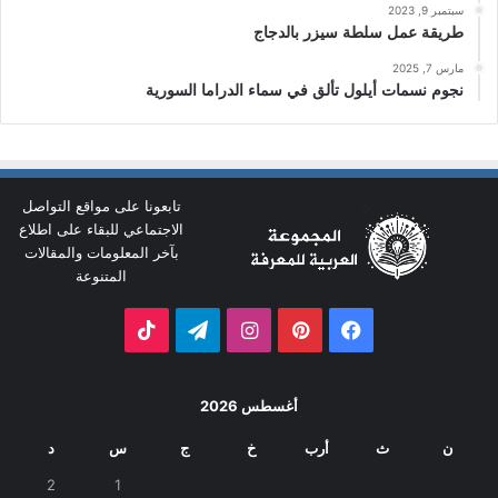
سبتمبر 9, 2023
طريقة عمل سلطة سيزر بالدجاج
مارس 7, 2025
نجوم نسمات أيلول تألق في سماء الدراما السورية
تابعونا على مواقع التواصل
الاجتماعي للبقاء على اطلاع
بآخر المعلومات والمقالات
المتنوعة
فيسبوك
بينتيريست
انستقرام
تيلقرام
‫TikTok
أغسطس 2026
ن
ث
أرب
خ
ج
س
د
2
1