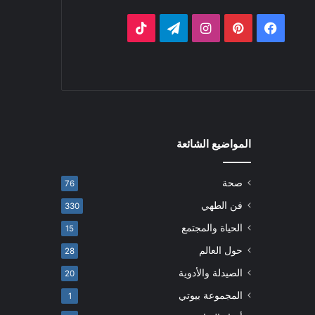
فيسبوك
بينتيريست
انستقرام
تيلقرام
‫TikTok
المواضيع الشائعة
صحة
76
فن الطهي
330
الحياة والمجتمع
15
حول العالم
28
الصيدلة والأدوية
20
المجموعة بيوتي
1