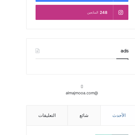
248
المتابعين
ads
@almajmooa.com
الأحدث
شائع
التعليقات