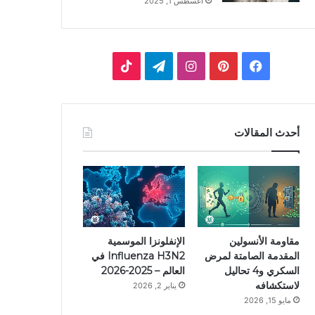
أغسطس 1, 2025
ف
ب
ا
ت
ي
ي
ن
ي
T
س
ن
س
ل
i
أحدث المقالات
ب
ت
ت
ق
k
و
ي
ق
ر
T
ك
ر
ر
ا
o
ي
ا
م
k
مقاومة الأنسولين
الإنفلونزا الموسمية
المقدمة الصامتة لمرض
Influenza H3N2 في
س
م
السكري و4 تحاليل
العالم – 2025-2026
لاستكشافه
يناير 2, 2026
ت
مايو 15, 2026