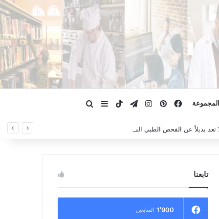
فيسبوك
بينتيريست
انستقرام
تيلقرام
‫TikTok
ابحث عن
إضافة عمود جانبي
لمجموعة
لا تعد بديلاً عن الفحص الطبي السريري، دائمًا استشر الطبيب.
تابعنا
1٬900
المتابعين