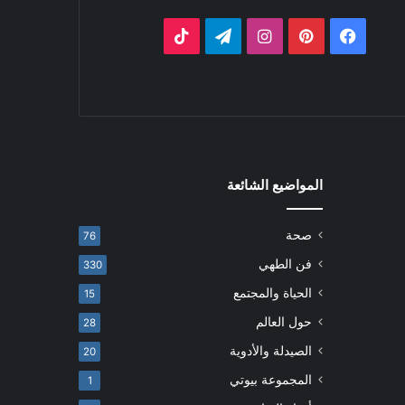
فيسبوك
بينتيريست
انستقرام
تيلقرام
‫TikTok
المواضيع الشائعة
صحة
76
فن الطهي
330
الحياة والمجتمع
15
حول العالم
28
الصيدلة والأدوية
20
المجموعة بيوتي
1