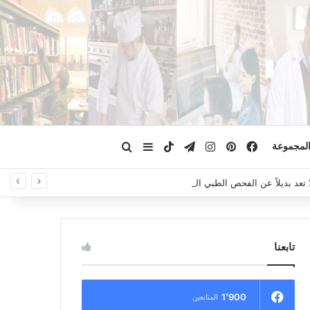
فيسبوك
بينتيريست
انستقرام
تيلقرام
‫TikTok
ابحث عن
إضافة عمود جانبي
لمجموعة
لا تعد بديلاً عن الفحص الطبي السريري، دائمًا استشر الطبيب.
تابعنا
1٬900
المتابعين