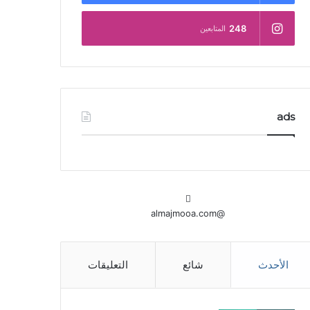
248
المتابعين
ads
@almajmooa.com
الأحدث
شائع
التعليقات