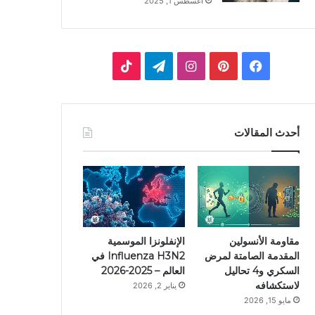
أغسطس 1, 2025
ف
ب
ا
ت
ي
ي
ن
ي
T
س
ن
س
ل
i
أحدث المقالات
ب
ت
ت
ق
k
و
ي
ق
ر
T
ك
ر
ر
ا
o
ي
ا
م
k
مقاومة الأنسولين
الإنفلونزا الموسمية
المقدمة الصامتة لمرض
Influenza H3N2 في
س
م
السكري و4 تحاليل
العالم – 2025-2026
لاستكشافه
يناير 2, 2026
ت
مايو 15, 2026