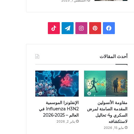
أغسطس 1, 2025
ف
ب
ا
ت
ي
ي
ن
ي
T
س
ن
س
ل
i
أحدث المقالات
ب
ت
ت
ق
k
و
ي
ق
ر
T
ك
ر
ر
ا
o
ي
ا
م
k
مقاومة الأنسولين
الإنفلونزا الموسمية
المقدمة الصامتة لمرض
Influenza H3N2 في
س
م
السكري و4 تحاليل
العالم – 2025-2026
لاستكشافه
يناير 2, 2026
ت
مايو 15, 2026