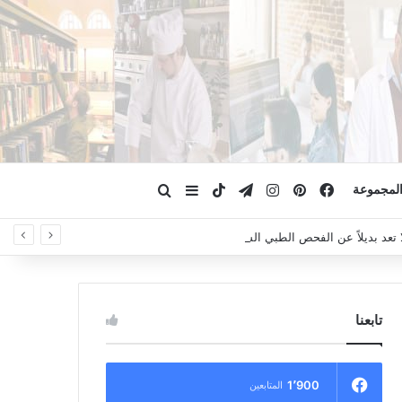
فيسبوك
بينتيريست
انستقرام
تيلقرام
‫TikTok
ابحث عن
إضافة عمود جانبي
لمجموعة
لا تعد بديلاً عن الفحص الطبي السريري، دائمًا استشر الطبيب.
تابعنا
1٬900
المتابعين