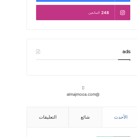
248
المتابعين
ads
@almajmooa.com
الأحدث
شائع
التعليقات