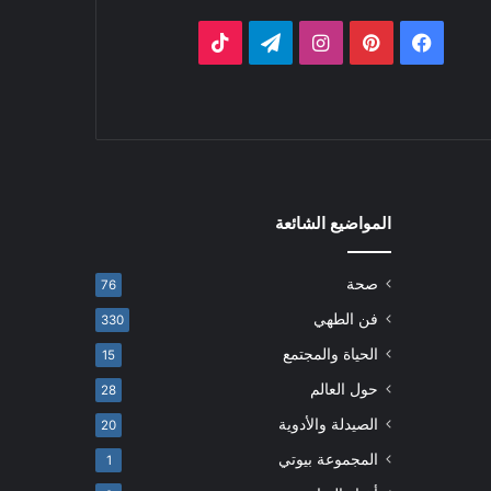
فيسبوك
بينتيريست
انستقرام
تيلقرام
‫TikTok
المواضيع الشائعة
صحة
76
فن الطهي
330
الحياة والمجتمع
15
حول العالم
28
الصيدلة والأدوية
20
المجموعة بيوتي
1