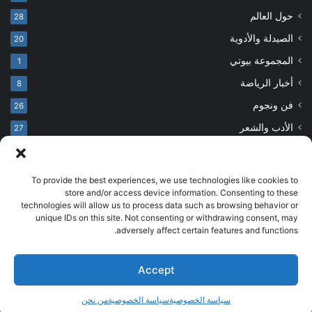
حول العالم
28
الصيدلة والأدوية
20
المجموعة بيوتي
1
أخبار الرياضة
8
فن ونجوم
26
الأدب والشعر
27
To provide the best experiences, we use technologies like cookies to
© حقوق النشر 2026، جميع الحقوق محفوظة
store and/or access device information. Consenting to these
technologies will allow us to process data such as browsing behavior or
developed by salehsounbol.com
unique IDs on this site. Not consenting or withdrawing consent, may
الرئيسية
من نحن
إخلاء مسؤولية
اتصل بنا
سياسة الخصوصية
adversely affect certain features and functions.
انضم لفريقنا
Accept
فيسبوك
بينتيريست
انستقرام
تيلقرام
‫TikTok
سياسة الخصوصية
سياسة الخصوصية
من نحن