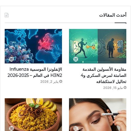
ي
ي
ن
ي
T
س
ن
س
ل
i
أحدث المقالات
ب
ت
ت
ق
k
و
ي
ق
ر
T
ك
ر
ر
ا
o
ي
ا
م
k
مقاومة الأنسولين المقدمة
الإنفلونزا الموسمية Influenza
س
م
الصامتة لمرض السكري و4
H3N2 في العالم – 2025-2026
تحاليل لاستكشافه
يناير 2, 2026
ت
مايو 15, 2026