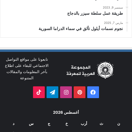
سبتمبر 9, 2023
طريقة عمل سلطة سيزر بالدجاج
مارس 7, 2025
نجوم نسمات أيلول تألق في سماء الدراما السورية
تابعونا على مواقع التواصل
الاجتماعي للبقاء على اطلاع
بآخر المعلومات والمقالات
المتنوعة
فيسبوك
بينتيريست
انستقرام
تيلقرام
‫TikTok
أغسطس 2026
ن
ث
أرب
خ
ج
س
د