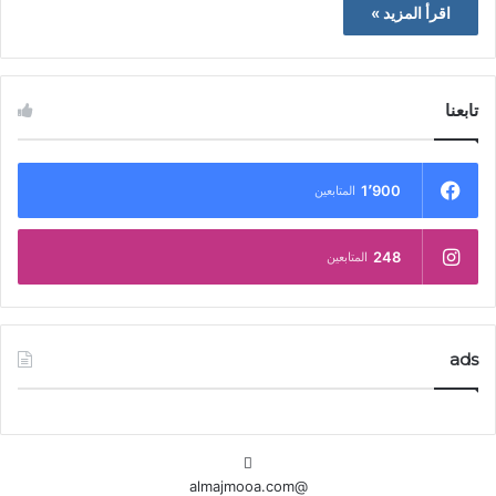
اقرأ المزيد »
تابعنا
1٬900
المتابعين
248
المتابعين
ads
@almajmooa.com