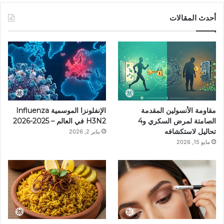
س
ن
س
ل
i
أحدث المقالات
ب
ت
ت
ق
k
و
ي
ق
ر
T
ك
ر
ر
ا
o
ي
ا
م
k
مقاومة الأنسولين المقدمة
الإنفلونزا الموسمية Influenza
س
م
الصامتة لمرض السكري و4
H3N2 في العالم – 2025-2026
تحاليل لاستكشافه
يناير 2, 2026
ت
مايو 15, 2026