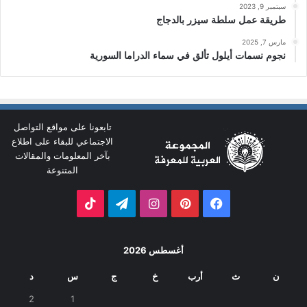
سبتمبر 9, 2023
طريقة عمل سلطة سيزر بالدجاج
مارس 7, 2025
نجوم نسمات أيلول تألق في سماء الدراما السورية
تابعونا على مواقع التواصل
الاجتماعي للبقاء على اطلاع
بآخر المعلومات والمقالات
المتنوعة
فيسبوك
بينتيريست
انستقرام
تيلقرام
‫TikTok
أغسطس 2026
ن
ث
أرب
خ
ج
س
د
2
1