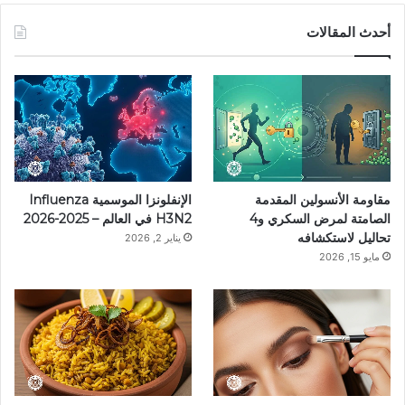
س
ن
س
ل
i
أحدث المقالات
ب
ت
ت
ق
k
و
ي
ق
ر
T
ك
ر
ر
ا
o
ي
ا
م
k
مقاومة الأنسولين المقدمة
الإنفلونزا الموسمية Influenza
س
م
الصامتة لمرض السكري و4
H3N2 في العالم – 2025-2026
تحاليل لاستكشافه
يناير 2, 2026
ت
مايو 15, 2026