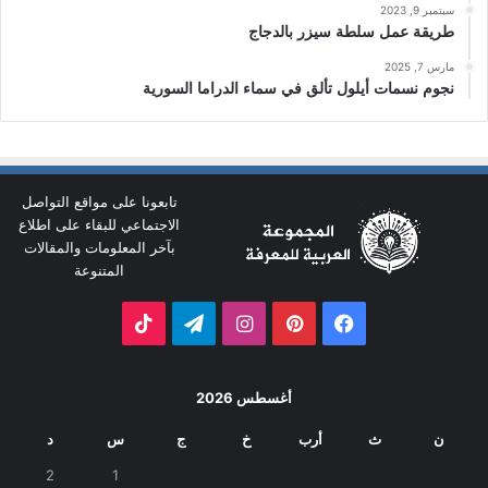
سبتمبر 9, 2023
طريقة عمل سلطة سيزر بالدجاج
مارس 7, 2025
نجوم نسمات أيلول تألق في سماء الدراما السورية
تابعونا على مواقع التواصل
الاجتماعي للبقاء على اطلاع
بآخر المعلومات والمقالات
المتنوعة
فيسبوك
بينتيريست
انستقرام
تيلقرام
‫TikTok
أغسطس 2026
ن
ث
أرب
خ
ج
س
د
2
1