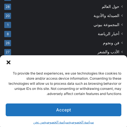
حول العالم
28
الصيدلة والأدوية
20
المجموعة بيوتي
1
أخبار الرياضة
8
فن ونجوم
26
الأدب والشعر
27
To provide the best experiences, we use technologies like cookies to
© حقوق النشر 2026، جميع الحقوق محفوظة
store and/or access device information. Consenting to these
technologies will allow us to process data such as browsing behavior or
developed by salehsounbol.com
unique IDs on this site. Not consenting or withdrawing consent, may
الرئيسية
من نحن
إخلاء مسؤولية
اتصل بنا
سياسة الخصوصية
adversely affect certain features and functions.
انضم لفريقنا
Accept
فيسبوك
بينتيريست
انستقرام
تيلقرام
‫TikTok
سياسة الخصوصية
سياسة الخصوصية
من نحن