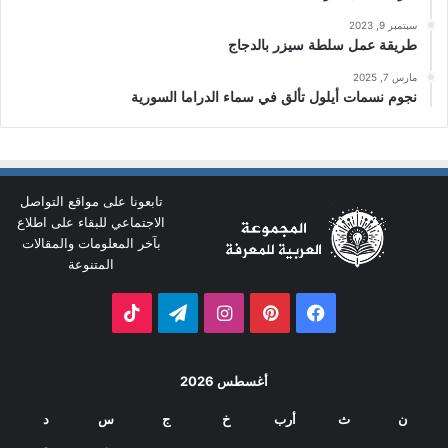
سبتمبر 9, 2023
طريقة عمل سلطة سيزر بالدجاج
مارس 7, 2025
نجوم نسمات أيلول تألق في سماء الدراما السورية
تابعونا على مواقع التواصل
الاجتماعي للبقاء على اطلاع
بآخر المعلومات والمقالات
المتنوعة
فيسبوك
بينتيريست
انستقرام
تيلقرام
‫TikTok
أغسطس 2026
ن
ث
أرب
خ
ج
س
د