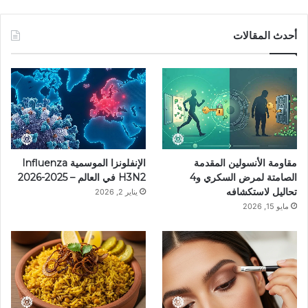
ي
ي
ن
ي
T
س
ن
س
ل
i
أحدث المقالات
ب
ت
ت
ق
k
و
ي
ق
ر
T
ك
ر
ر
ا
o
ي
ا
م
k
مقاومة الأنسولين المقدمة
الإنفلونزا الموسمية Influenza
س
م
الصامتة لمرض السكري و4
H3N2 في العالم – 2025-2026
تحاليل لاستكشافه
يناير 2, 2026
ت
مايو 15, 2026