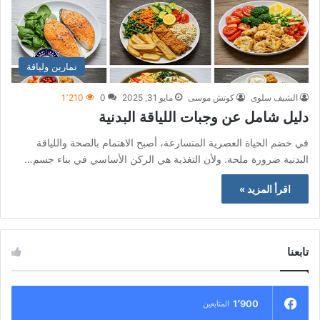
تمارين ولياقة
الشيف سلوى
كوتش موسى
مايو 31, 2025
0
1٬210
دليل شامل عن وجبات اللياقة البدنية
في خضم الحياة العصرية المتسارعة، أصبح الاهتمام بالصحة واللياقة
البدنية ضرورة ملحة. ولأن التغذية هي الركن الأساسي في بناء جسم…
اقرأ المزيد »
تابعنا
1٬900
المتابعين