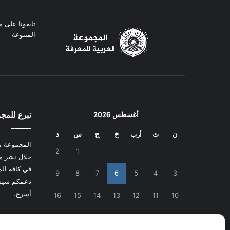
تابعونا على م
المتنوعة
تبرع للمج
أغسطس 2026
ن
ث
أرب
خ
ج
س
د
المجموعة م
2
1
خلال نشر م
في كافة المج
9
8
7
6
5
4
3
دعمكم سيسا
أسرع.
16
15
14
13
12
11
10
للتبرع
اضغط
23
22
21
20
19
18
17