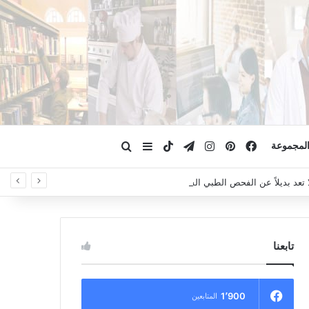
فيسبوك
بينتيريست
انستقرام
تيلقرام
‫TikTok
ابحث عن
إضافة عمود جانبي
لمجموعة
لا تعد بديلاً عن الفحص الطبي السريري، دائمًا استشر الطبيب.
تابعنا
1٬900
المتابعين