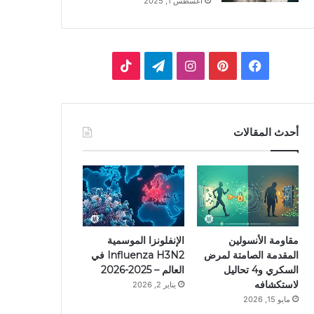
أغسطس 1, 2025
ف
ب
ا
ت
ي
ي
ن
ي
T
س
ن
س
ل
i
أحدث المقالات
ب
ت
ت
ق
k
و
ي
ق
ر
T
ك
ر
ر
ا
o
ي
ا
م
k
مقاومة الأنسولين
الإنفلونزا الموسمية
المقدمة الصامتة لمرض
Influenza H3N2 في
س
م
السكري و4 تحاليل
العالم – 2025-2026
لاستكشافه
يناير 2, 2026
ت
مايو 15, 2026