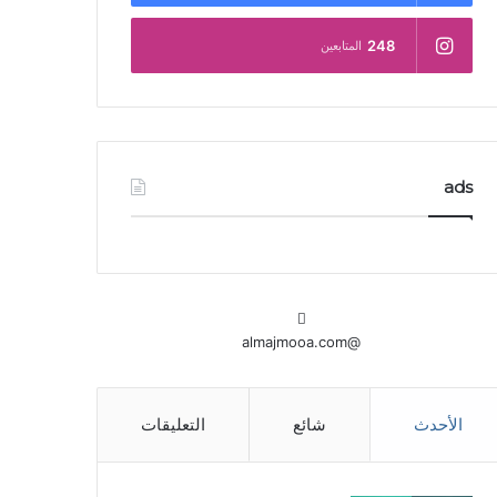
248
المتابعين
ads
@almajmooa.com
الأحدث
شائع
التعليقات