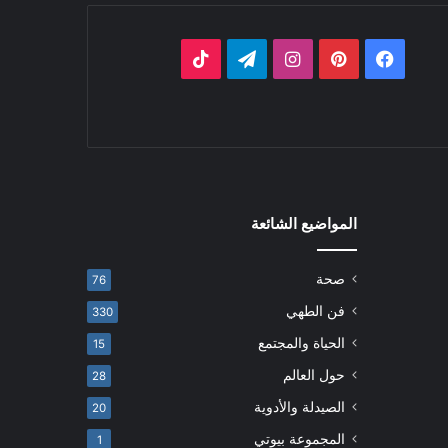
فيسبوك
بينتيريست
انستقرام
تيلقرام
‫TikTok
المواضيع الشائعة
صحة
76
فن الطهي
330
الحياة والمجتمع
15
حول العالم
28
الصيدلة والأدوية
20
المجموعة بيوتي
1