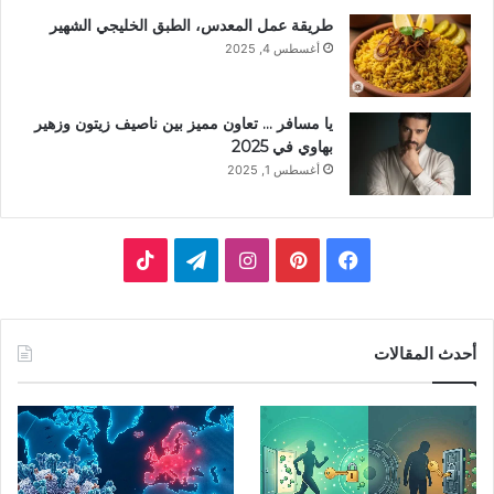
طريقة عمل المعدس، الطبق الخليجي الشهير
أغسطس 4, 2025
يا مسافر … تعاون مميز بين ناصيف زيتون وزهير
بهاوي في 2025
أغسطس 1, 2025
ف
ب
ا
ت
ي
ي
ن
ي
T
س
ن
س
ل
i
أحدث المقالات
ب
ت
ت
ق
k
و
ي
ق
ر
T
ك
ر
ر
ا
o