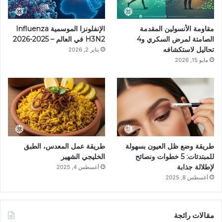
ي
ا
م
k
مقاومة الأنسولين المقدمة
الإنفلونزا الموسمية Influenza
س
م
الصامتة لمرض السكري و4
H3N2 في العالم – 2025-2026
تحاليل لاستكشافه
يناير 2, 2026
ت
مايو 15, 2026
طريقة وضع ظل العيون بسهولة
طريقة عمل المعدس، الطبق
للمبتدئات: 5 خطوات ونصائح
الخليجي الشهير
لإطلالة جذابة
أغسطس 4, 2025
أغسطس 8, 2025
مقالات رائجة