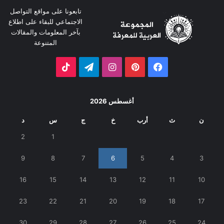
تابعونا على مواقع التواصل
الاجتماعي للبقاء على اطلاع
بآخر المعلومات والمقالات
المتنوعة
فيسبوك
بينتيريست
انستقرام
تيلقرام
‫TikTok
أغسطس 2026
ن
ث
أرب
خ
ج
س
د
2
1
9
8
7
6
5
4
3
16
15
14
13
12
11
10
23
22
21
20
19
18
17
30
29
28
27
26
25
24