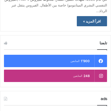
التنفسي البشري الميتابنومو) خاصة بين الأطفال. الفيروس ينتقل عبر
الرذاذ…
اقرأ المزيد »
تابعنا
1٬900
المتابعين
248
المتابعين
ads