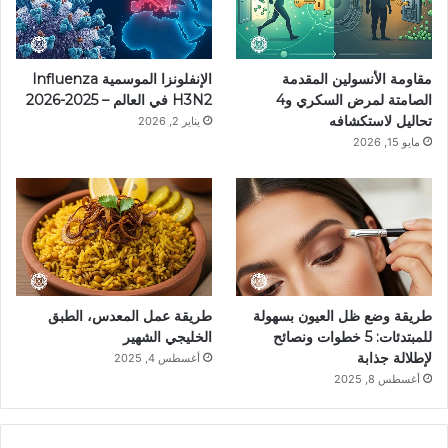
ك
ر
ر
ا
o
ي
ا
م
k
مقاومة الأنسولين المقدمة
الإنفلونزا الموسمية Influenza
س
م
الصامتة لمرض السكري و4
H3N2 في العالم – 2025-2026
تحاليل لاستكشافه
يناير 2, 2026
ت
مايو 15, 2026
طريقة وضع ظل العيون بسهولة
طريقة عمل المعدس، الطبق
للمبتدئات: 5 خطوات ونصائح
الخليجي الشهير
لإطلالة جذابة
أغسطس 4, 2025
أغسطس 8, 2025