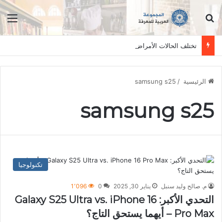
ابحث عن
الق
تختلف الحالات الأمراض بين الأفراد وتستلزم فحصاً سريرياً دقيقاً. المعلومات الواردة في هذا الموقع تهدف إلى التثقيف والتوعية فقط، ولا تعد بديلاً عن الفحص الطبي السريري، دائمًا استشر الطبيب.
الرئيسية
/
samsung s25
samsung s25
تكنولوجيا
م. صالح وليد سنبل
يناير 30, 2025
0
1٬096
التحدي الأكبر: Galaxy S25 Ultra vs. iPhone 16
Pro Max – أيهما يستحق التاج؟