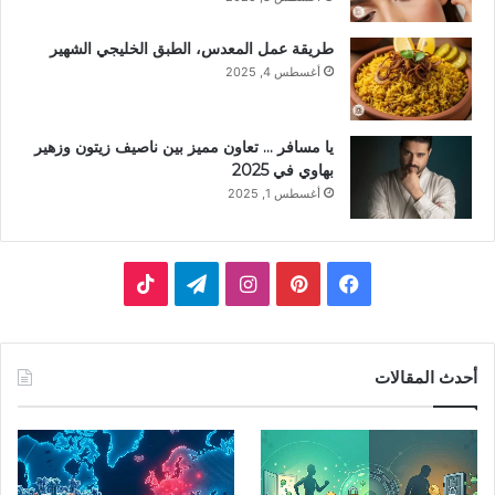
طريقة عمل المعدس، الطبق الخليجي الشهير
أغسطس 4, 2025
يا مسافر … تعاون مميز بين ناصيف زيتون وزهير
بهاوي في 2025
أغسطس 1, 2025
ف
ب
ا
ت
ي
ي
ن
ي
T
س
ن
س
ل
i
أحدث المقالات
ب
ت
ت
ق
k
و
ي
ق
ر
T