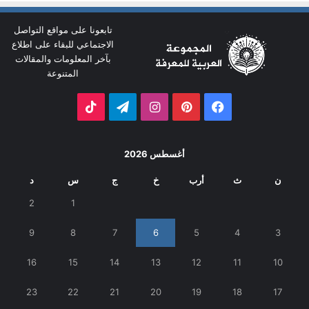
تابعونا على مواقع التواصل
الاجتماعي للبقاء على اطلاع
بآخر المعلومات والمقالات
المتنوعة
فيسبوك
بينتيريست
انستقرام
تيلقرام
‫TikTok
أغسطس 2026
ن
ث
أرب
خ
ج
س
د
2
1
9
8
7
6
5
4
3
16
15
14
13
12
11
10
23
22
21
20
19
18
17