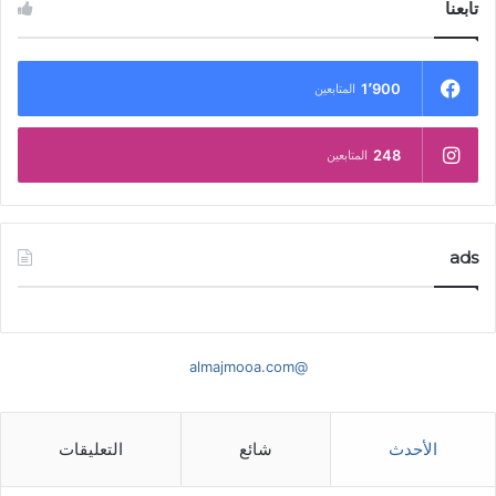
تابعنا
1٬900
المتابعين
248
المتابعين
ads
@almajmooa.com
الأحدث
شائع
التعليقات