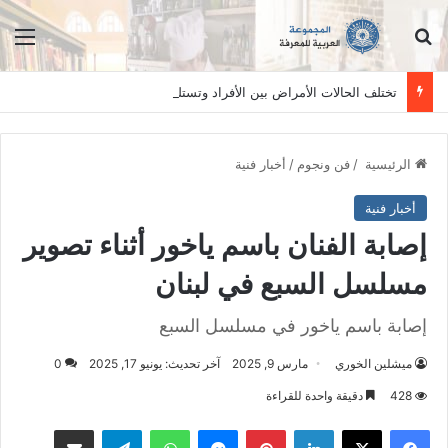
ابحث عن
الق
تختلف الحالات الأمراض بين الأفراد وتستلزم فحصاً سريرياً دقيقاً. المعلومات الواردة في هذا الموقع تهدف إلى التثقيف والتوعية فقط، ولا تعد بديلاً عن الفحص الطبي السريري، دائمًا استشر الطبيب.
الرئيسية
/
فن ونجوم
/
أخبار فنية
أخبار فنية
إصابة الفنان باسم ياخور أثناء تصوير
مسلسل السبع في لبنان
إصابة باسم ياخور في مسلسل السبع
ميشلين الخوري
مارس 9, 2025
آخر تحديث: يونيو 17, 2025
0
428
دقيقة واحدة للقراءة
فيسبوك
‫X
لينكدإن
بينتيريست
ماسنجر
واتساب
تيلقرام
مشاكة بواسطة البريد الالكتروني