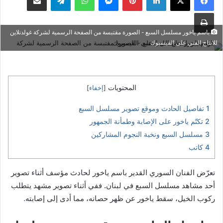
طباعة
باسم ياخور مسلسل السبع - الصورة مقتبسة من الصفحة الرسمية لشركة غولدنلاين
للانتاج الفني على الفيسبوك
المحتويات
[
إخفاء
]
1
تفاصيل الحادث وموقع تصوير مسلسل السبع
2
تكتّم ياخور على الإصابة وطمأنة الجمهور
3
مسلسل السبع ونخبة النجوم المشاركين
4
كاتب
تعرّض الفنان السوري القدير باسم ياخور لحادث مؤسف أثناء تصوير
أحد مشاهد مسلسل السبع في لبنان. ففي أثناء تصوير مشهد يتطلب
ركوب الخيل، سقط ياخور عن ظهر حصانه، مما أدى إلى إصابته
.