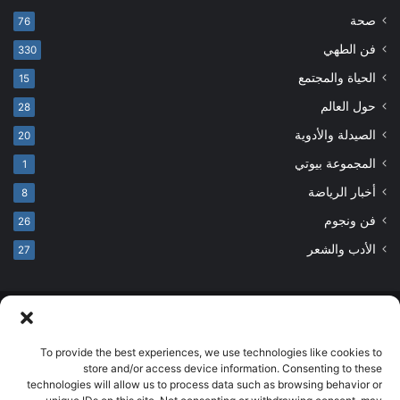
صحة
76
فن الطهي
330
الحياة والمجتمع
15
حول العالم
28
الصيدلة والأدوية
20
المجموعة بيوتي
1
أخبار الرياضة
8
فن ونجوم
26
الأدب والشعر
27
© حقوق النشر 2026، جميع الحقوق محفوظة
developed by salehsounbol.com
To provide the best experiences, we use technologies like cookies to
store and/or access device information. Consenting to these
الرئيسية
من نحن
إخلاء مسؤولية
اتصل بنا
سياسة الخصوصية
technologies will allow us to process data such as browsing behavior or