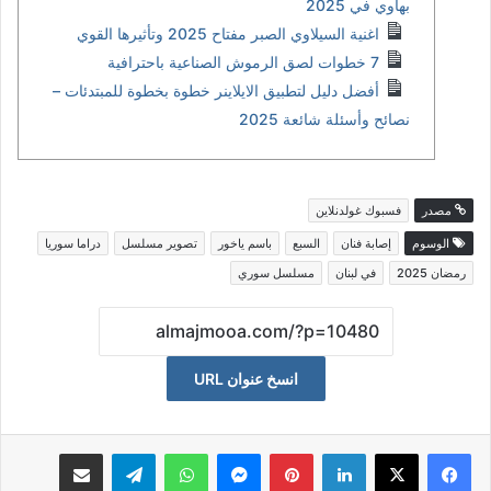
بهاوي في 2025
اغنية السيلاوي الصبر مفتاح 2025 وتأثيرها القوي
7 خطوات لصق الرموش الصناعية باحترافية
أفضل دليل لتطبيق الايلاينر خطوة بخطوة للمبتدئات –
نصائح وأسئلة شائعة 2025
مصدر
فسبوك غولدنلاين
الوسوم
إصابة فنان
السبع
باسم ياخور
تصوير مسلسل
دراما سوريا
رمضان 2025
في لبنان
مسلسل سوري
انسخ عنوان URL
لينكدإن
بينتيريست
ماسنجر
واتساب
تيلقرام
مشاكة بواسطة البريد الالكتروني