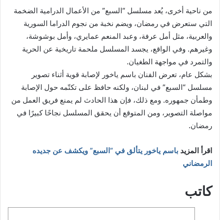
من ناحية أخرى، يُعد مسلسل “السبع” من الأعمال الدرامية الضخمة
التي ستعرض في رمضان، ويضم نخبة من نجوم الدراما السورية
والعربية، مثل أمل عرفة، وعبد المنعم عمايري، وأمل بوشوشة،
وغيرهم. وفي الواقع، يجسد المسلسل ملحمة تاريخية عن الحرية
والتمرد في مواجهة الطغيان.
بشكل عام، تعرض الفنان باسم ياخور لإصابة قوية أثناء تصوير
مسلسل “السبع” في لبنان، ولكنه حافظ على تكتّمه حول الإصابة
وطمأن جمهوره. ومع ذلك، فإن هذا الحادث لم يمنع فريق العمل من
مواصلة التصوير، ومن المتوقع أن يحقق المسلسل نجاحًا كبيرًا في
رمضان.
اقرأ المزيد
باسم ياخور يتألق في “السبع” ويكشف عن جديده
الرمضاني
كاتب