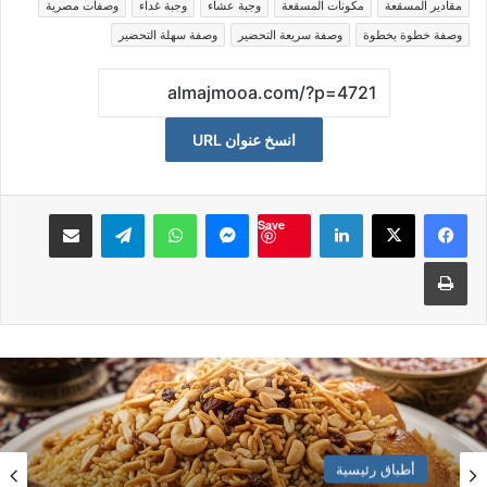
مقادير المسقعة
مكونات المسقعة
وجبة عشاء
وجبة غداء
وصفات مصرية
وصفة خطوة بخطوة
وصفة سريعة التحضير
وصفة سهلة التحضير
انسخ عنوان URL
لينكدإن
ماسنجر
واتساب
تيلقرام
مشاكة بواسطة البريد الالكت
Save
طباعة
أطباق رئيسية