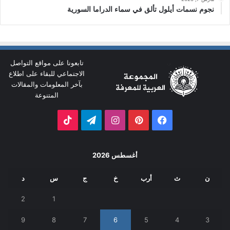
نجوم نسمات أيلول تألق في سماء الدراما السورية
تابعونا على مواقع التواصل
الاجتماعي للبقاء على اطلاع
بآخر المعلومات والمقالات
المتنوعة
فيسبوك
بينتيريست
انستقرام
تيلقرام
‫TikTok
أغسطس 2026
ن
ث
أرب
خ
ج
س
د
2
1
9
8
7
6
5
4
3