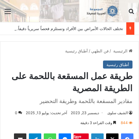
ابحث عن
الق
تختلف الحالات الأمراض بين الأفراد وتستلزم فحصاً سريرياً دقيقاً. المعلومات الواردة في هذا الموقع تهدف إلى التثقيف والتوعية فقط، ولا تعد بديلاً عن الفحص الطبي السريري، دائمًا استشر الطبيب.
الرئيسية
/
فن الطهي
/
أطباق رئيسية
أطباق رئيسية
طريقة عمل المسقعة باللحمة على
الطريقة المصرية
مقادير المسقعة باللحمة وطريقة التحضير
الشيف سلوى
ديسمبر 23, 2023
آخر تحديث: يوليو 13, 2025
0
844
وقت القراءة 3 دقيقة
فيسبوك
‫X
لينكدإن
ماسنجر
واتساب
تيلقرام
مشاكة بواسطة البريد الالكت
Save