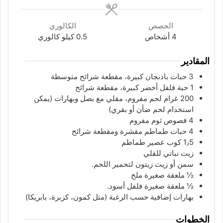
الحصص
الكالوري
4
أشخاص
0.5
كيلو كالوري
المقادير
3
حبات
باذنجان كبيرة، مقطعة شرائح متوسطة
1
حبة
فلفل أخضر كبيرة، مقطعة شرائح
200
غرام
لحم مفروم، مقلي مع بصل وبهارات (يمكن
استخدام لحم ضأن أو بقري)
4
فصوص ثوم مفروم
4
حبات
طماطم مقشرة ومقطعة شرائح
1٫5
كوب
عصير طماطم
زيت نباتي للقلي
سمن أو زيت زيتون لتحمير اللحم.
½
ملعقة
صغيرة ملح
½
ملعقة
صغيرة فلفل أسود.
بهارات إضافية حسب الرغبة (مثل كمون، كزبرة، بابريكا)
الخطوات