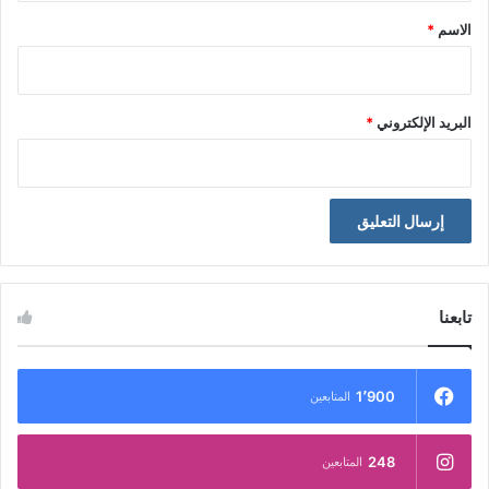
*
الاسم
*
البريد الإلكتروني
*
تابعنا
1٬900
المتابعين
248
المتابعين