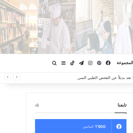
فيسبوك
بينتيريست
انستقرام
تيلقرام
‫TikTok
ابحث عن
إضافة عمود جانبي
لمجموعة
لا تعد بديلاً عن الفحص الطبي السريري، دائمًا استشر الطبيب.
تابعنا
1٬900
المتابعين