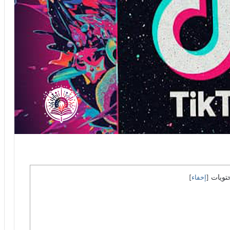
تويات
[
إخفاء
]