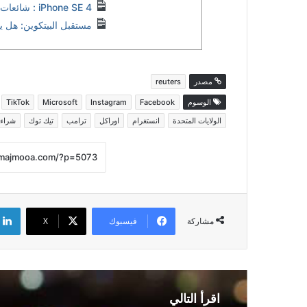
iPhone SE 4 : شائعات عن وحش جديد قادم من Apple
مستقبل البيتكوين: هل ي
مصدر
reuters
الوسوم
Facebook
Instagram
Microsoft
TikTok
الولايات المتحدة
انستغرام
اوراكل
ترامب
تيك توك
شراء 
فيسبوك
‫X
مشاركة
اقرأ التالي