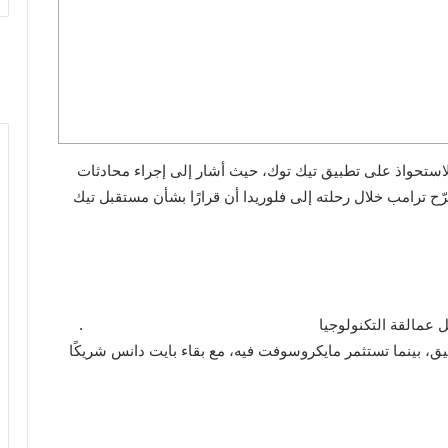
الاستحواذ على تطبيق تيك توك، حيث أشار إلى إجراء محادثات
ح ترامب خلال رحلته إلى فلوريدا أن قرارًا بشأن مستقبل تيك
 عمالقة التكنولوجيا
أوراكل Oracle ومايكروسوفت MST
.
يق، بينما تستثمر مايكروسوفت فيه، مع بقاء بايت دانس شريكًا