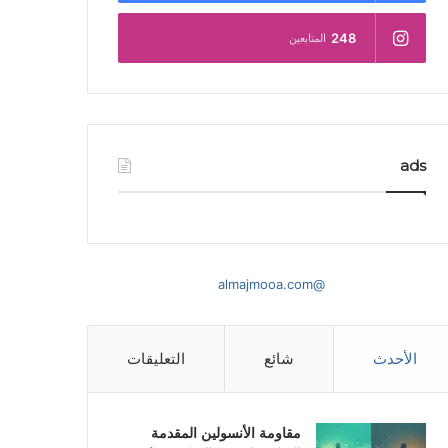
248
المتابعين
ads
@almajmooa.com
الأحدث
شائع
التعليقات
مقاومة الأنسولين المقدمة