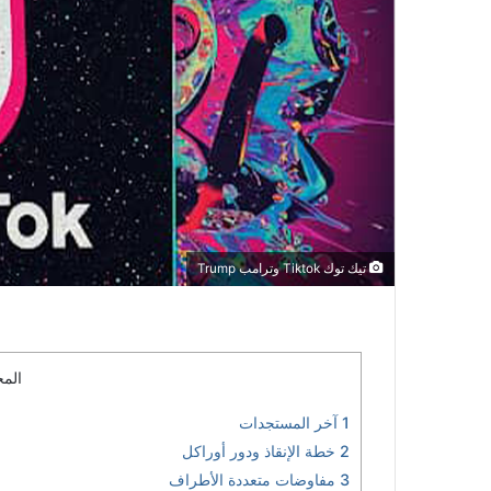
تيك توك Tiktok وترامب Trump
المح
1
آخر المستجدات
2
خطة الإنقاذ ودور أوراكل
3
مفاوضات متعددة الأطراف