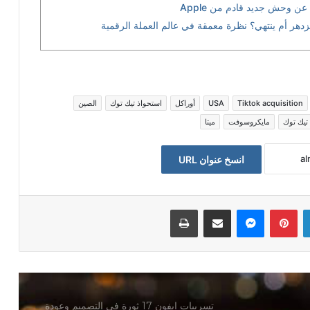
هي بداية مرحلة جديدة للتواصل؟
زدهر أم ينتهي؟ نظرة معمقة في عالم العملة الرقمية
ميتا تدفع 25 مليون دولار لتسوية قضية
ترامب
Tiktok acquisition
USA
أوراكل
استحواذ تيك توك
الصين
التحدي الأكبر: Galaxy S25 Ultra vs.
تيك توك
مايكروسوفت
ميتا
iPhone 16 Pro Max – أيهما يستحق
التاج؟
انسخ عنوان URL
هجوم سيبراني يهدد صعود نجم
DeepSeek في عالم الذكاء الاصطناعي
لينكدإن
بينتيريست
ماسنجر
مشاكة بواسطة البريد الالكتروني
طباعة
الصين تهز عرش الذكاء الاصطناعي بتكلفة
زهيدة: كيف أحدث DeepSeek زلزالاً في
وادي السيليكون
تسريبات ايفون 17 ثورة في التصميم وعودة