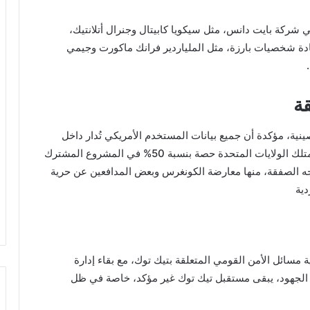
شركة بايت دانس، مثل سيكويا كابيتال وجنرال أتلانتيك،
ة شخصيات بارزة، مثل الملياردير فرانك ماكورت وجيمي
ة
ينية، مؤكدة أن جميع بيانات المستخدم الأمريكي تُدار داخل
الولايات المتحدة.على الرغم من رغبة ترامب في أن تمتلك الولايات المتحدة حصة بنسبة 50% في المشروع المشترك
اجه الصفقة، منها معارضة الكونغرس وبعض المدافعين عن حرية
دية
 مسائل الأمن القومي المتعلقة بتيك توك، مع بقاء إدارة
ه الجهود، يبقى مستقبل تيك توك غير مؤكد، خاصة في ظل