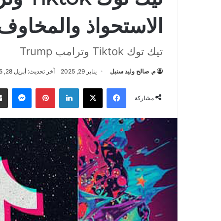
الاستحواذ والمخاوف ا
تيك توك Tiktok وترامب Trump
م. صالح وليد سنبل
يناير 29, 2025
آخر تحديث: أبريل 28, 2025
فيسبوك
‫X
لينكدإن
بينتيريست
ماسن
مشاركة