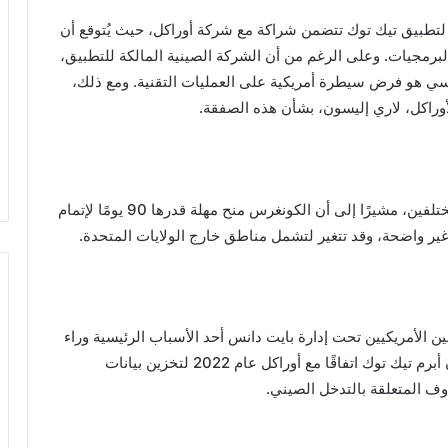
ذ لتطبيق تيك توك تتضمن شراكة مع شركة أوراكل، حيث يُتوقع أن
لبرمجيات. وعلى الرغم من أن الشركة الصينية المالكة للتطبيق،
سي هو فرض سيطرة أمريكية على العمليات التقنية. ومع ذلك،
أوراكل، لاري إليسون، بشأن هذه الصفقة.
أوضح ترامب أن هناك مناقشات جارية مع مستثمرين مختلفين، مشيرًا إلى أن الكونغرس منح مهلة قدرها 90 يومًا لإتمام
غير واضحة، وقد تتغير لتشمل مناطق خارج الولايات المتحدة.
ن الأمريكيين تحت إدارة بايت دانس أحد الأسباب الرئيسية وراء
السعي لنقل ملكية تيك توك. وفي هذا السياق، سبق أن أبرم تيك توك اتفاقًا مع أوراكل عام 2022 لتخزين بيانات
وف المتعلقة بالتدخل الصيني.