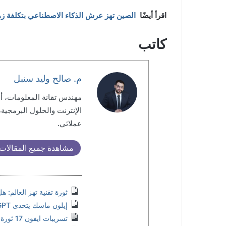
اقرأ أيضًا
الصين تهز عرش الذكاء الاصطناعي بتكلفة زهيدة: كيف أحدث DeepSeek ز
كاتب
م. صالح وليد سنبل
مهندس تقانة المعلومات، 
الإنترنت والحلول البرمجية
عملائي.
مشاهدة جميع المقالات
ثورة تقنية تهز العالم: 
إيلون ماسك يتحدى ChatGPT بإطلاق Grok 3 “أذكى ذكاء اصطناعي على وجه الأرض”
تسريبات ايفون 17 ثورة في التصميم وعودة زر التحكم بالكاميرا؟