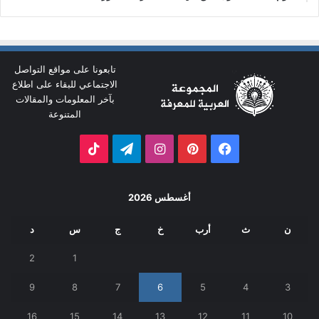
تابعونا على مواقع التواصل
الاجتماعي للبقاء على اطلاع
بآخر المعلومات والمقالات
المتنوعة
فيسبوك
بينتيريست
انستقرام
تيلقرام
‫TikTok
أغسطس 2026
ن
ث
أرب
خ
ج
س
د
2
1
9
8
7
6
5
4
3
16
15
14
13
12
11
10