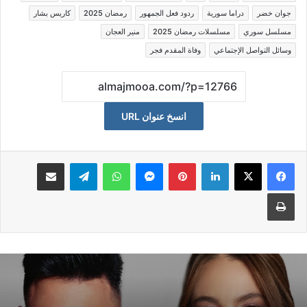
جوان خضر
دراما سورية
ردود فعل الجمهور
رمضان 2025
كاريس بشار
مسلسل سوري
مسلسلات رمضان 2025
منير العجان
وسائل التواصل الإجتماعي
وفاة المقدم فجر
انسخ عنوان URL
لينكدإن
بينتيريست
ماسنجر
واتساب
تيلقرام
مشاكة بواسطة البريد الالكتروني
طباعة