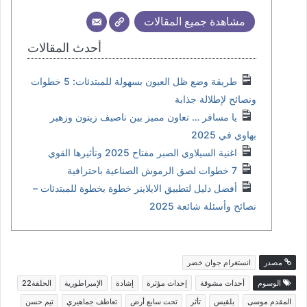
مشاهدة جميع المقالات
أحدث المقالات
طريقة وضع ظل العيون بسهولة للمبتدئات: 5 خطوات
ونصائح لإطلالة جذابة
يا مسافر … تعاون مميز بين ناصيف زيتون وزهير
بهاوي في 2025
اغنية السيلاوي الصبر مفتاح 2025 وتأثيرها القوي
7 خطوات لصق الرموش الصناعية باحترافية
أفضل دليل لتطبيق الايلاينر خطوة بخطوة للمبتدئات –
نصائح وأسئلة شائعة 2025
مصدر
انستغرام جوان خضر
الوسوم
أحداث مشوقة
إحداث مؤثرة
إشادة
الإمبراطورية
الحلقة22
المقدم موسى
بلقيس
تأثر
تحت سابع أرض
تعاطف جماهيري
تيم حسن