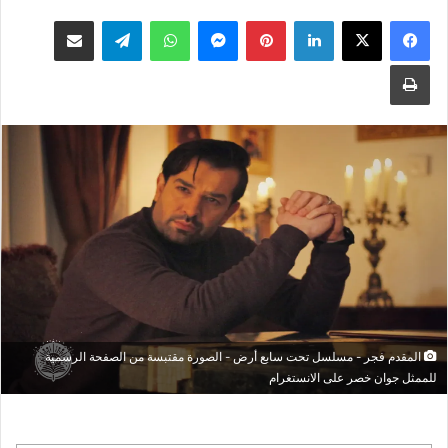
فيسبوك
‫X
لينكدإن
بينتيريست
ماسنجر
واتساب
تيلقرام
مشاكة بواسطة البريد الالكتروني
طباعة
المقدم فجر - مسلسل تحت سابع أرض - الصورة مقتبسة من الصفحة الرسمية
للممثل جوان خصر على الانستغرام