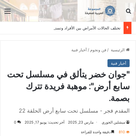
ابحث عن
الق
تختلف الحالات الأمراض بين الأفراد وتستلزم فحصاً سريرياً دقيقاً. المعلومات الواردة في هذا الموقع تهدف إلى التثقيف والتوعية فقط، ولا تعد بديلاً عن الفحص الطبي السريري، دائمًا استشر الطبيب.
الرئيسية
/
فن ونجوم
/
أخبار فنية
أخبار فنية
"جوان خضر يتألق في مسلسل تحت
سابع أرض": موهبة فريدة تترك
بصمة.
المقدم فجر - مسلسل تحت سابع أرض الحلقة 22
ميشلين الخوري
مارس 23, 2025
آخر تحديث: يونيو 17, 2025
0
810
دقيقة واحدة للقراءة