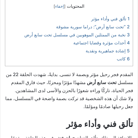
المحتويات
[
إخفاء
]
1
تألق فني وأداء مؤثر
2
“تحت سابع أرض”: دراما سورية مشوقة
3
نخبة من الممثلين الموهوبين في مسلسل تحت سابع أرض
4
أحداث مؤثرة وقضايا اجتماعية
5
إشادة جماهيرية ونقدية
6
كاتب
المقدم فجر رحيل مؤثر وبصمة لا تنسى. بدايةً، شهدت الحلقة 22 من
مسلسل
تحت سابع أرض
مشهدًا مؤثرًا ومحزنًا، حيث فارق المقدم
فجر الحياة، تاركًا وراءه شعورًا بالحزن والأسى لدى المشاهدين.
ولا شك أن هذه الشخصية قد تركت بصمة واضحة في المسلسل، مما
جعل رحيلها صادمًا ومؤلمًا.
تألق فني وأداء مؤثر
بالإضافة إلى ذلك، تألق الفنان
جوان خضر
في هذه الحلقة، مقدمًا