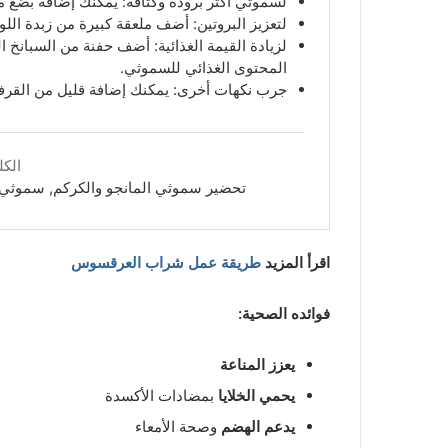
لسموثي أكثر برودة وكثافة: يمكنك إضافة بضع مك
لتعزيز البروتين: أضف ملعقة كبيرة من زبدة اللو
لزيادة القيمة الغذائية: أضف حفنة من السبانخ 
المحتوى الغذائي للسموثي.
جرب نكهات أخرى: يمكنك إضافة قليل من القرفة 
الكل
تحضير سموثي المانجو والكركم, سموثي ا
اقرأ المزيد
طريقة عمل شراب العرقسوس
فوائده الصحية:
يعزز المناعة
يحمي الخلايا
بمضادات الأكسدة
يدعم الهضم
وصحة الأمعاء