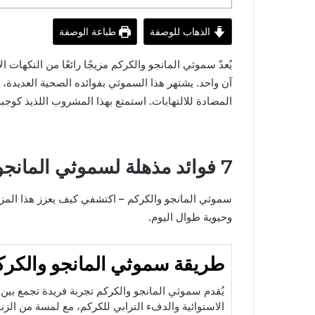
الذهاب للوصفة
طباعة الوصفة
يُعدّ سموثي المانجو والكركم مزيجًا رائعًا من النكهات ال
آن واحد. يشتهر هذا السموثي بفوائده الصحية العديدة
المضادة للالتهابات. استمتع بهذا المشروب اللذيذ كوج
7 فوائد مذهلة لسموثي المانجو والكركم لتعزيز صحتك الطبيعية
سموثي المانجو والكركم – اكتشفي كيف يعزز هذا المزيج
وحيوية طوال اليوم.
طريقة سموثي المانجو والكرك
يُقدم سموثي المانجو والكركم تجربة فريدة تجمع بين 
الاستوائية والدفء الترابي للكركم، مع لمسة من الزنج