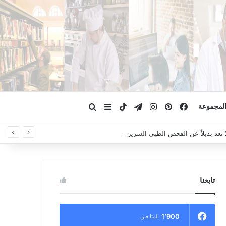
فيسبوك
بينتيريست
انستقرام
تيلقرام
‫TikTok
ابحث عن
إضافة عمود جانبي
لمجموعة
لا تعد بديلاً عن الفحص الطبي السريري، دائمًا استشر الطبيب.
تابعنا
1٬900
المتابعين