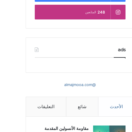
248
المتابعين
ads
@almajmooa.com
الأحدث
شائع
التعليقات
مقاومة الأنسولين المقدمة