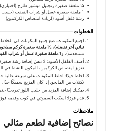
¼
ملعقة
صغيرة زنجبيل مبشور طازج (اختياري)
1
ملعقة
صغيرة عسل أو شراب القيقب (حسب ال
رشة فلفل أسود (لزيادة امتصاص الكركمين)
الخطوات
اجمع المكونات: ضع جميع المكونات في الخلاط ا
نباتي آخر تفضله)
،
½ ملعقة صغيرة كركم مطحو
تستخدمه)، و
1 ملعقة صغيرة عسل أو شراب القيقب (حسب الرغبة)
أضف الفلفل الأسود: لا تنسَ إضافة رشة صغيرة 
تعزيز امتصاص الكركمين، المكون النشط في ال
اخلط جيدًا: اخلط المكونات على سرعة عالية حتى
تكتلات من المانجو. إذا كان المزيج سميكًا جدًا،
يمكنك إضافة المزيد من حليب اللوز تدريجيًا ح
قدم فورًا: اسكب السموثي في كوب وقدمه فورًا 
ملاحظات
نصائح إضافية لطعم مثالي