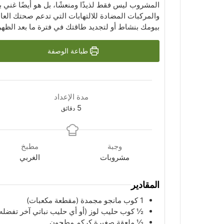
المشروب ليس فقط لذيذًا ومنعشًا، بل هو أيضًا غني 
والمركبات المضادة للالتهابات التي تدعم صحتك العام
بيومك بنشاط أو لتجديد طاقتك في فترة ما بعد الظهر
طباعة الوصفة
مدة الإعداد
دقائق
5
دقائق
وجبة
مطبخ
مشروبات
الغربي
المقادير
1
كوب
مانجو مجمدة (مقطعة مكعبات)
½
كوب
حليب لوز (أو أي حليب نباتي آخر تفضله
½
ملعقة
صغيرة كركم مطحون