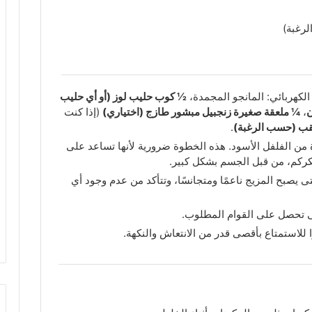
رغبة)
لكهربائي: المانجو المجمدة،
½ كوب حليب لوز (أو أي حليب
ن
،
¼ ملعقة صغيرة زنجبيل مبشور طازج (اختياري)
(إذا كنت
.
من الفلفل الأسود. هذه الخطوة ضرورية لأنها تساعد على
كركم، من قبل الجسم بشكل كبير.
 يصبح المزيج ناعمًا ومتجانسًا، وتتأكد من عدم وجود أي
تى تحصل على القوام المطلوب.
للاستمتاع بأقصى قدر من الانتعاش والنكهة.