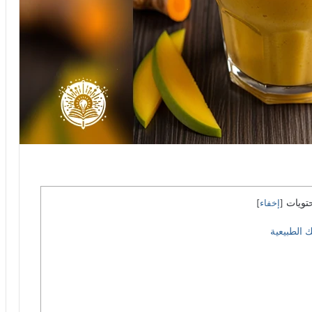
تويات
[
إخفاء
]