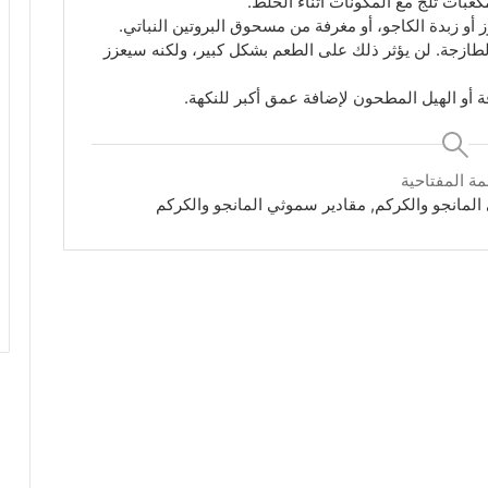
عبات ثلج مع المكونات أثناء الخلط.
ز أو زبدة الكاجو، أو مغرفة من مسحوق البروتين النباتي.
الطازجة. لن يؤثر ذلك على الطعم بشكل كبير، ولكنه سيعزز
أو الهيل المطحون لإضافة عمق أكبر للنكهة.
مة المفتاحية
لمانجو والكركم, مقادير سموثي المانجو والكركم