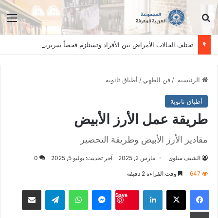
ابحث عن
الق
تختلف الحالات الأمراض بين الأفراد وتستلزم فحصاً سريرياً دقيقاً. المعلومات الواردة في هذا الموقع تهدف إلى التثقيف والتوعية فقط، ولا تعد بديلاً عن الفحص الطبي السريري، دائمًا استشر الطبيب.
الرئيسية
/
فن الطهي
/
أطباق ثانوية
أطباق ثانوية
طريقة عمل الأرز الأبيض
مقادير الأرز الأبيض وطريقة التحضير
الشيف سلوى
مارس 2, 2025
آخر تحديث: يوليو 5, 2025
0
647
وقت القراءة 2 دقيقة
فيسبوك
‫X
لينكدإن
ماسنجر
واتساب
تيلقرام
مشاكة بواسطة البريد الالكت
Save
طباعة