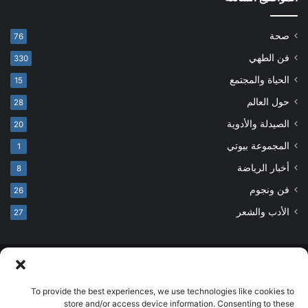
صحة
76
فن الطهي
330
الحياة والمجتمع
15
حول العالم
28
الصيدلة والأدوية
20
المجموعة بيوتي
1
أخبار الرياضة
8
فن ونجوم
26
الأدب والشعر
27
© حقوق النشر 2026، جميع الحقوق محفوظة
developed by salehsounbol.com
To provide the best experiences, we use technologies like cookies to
store and/or access device information. Consenting to these