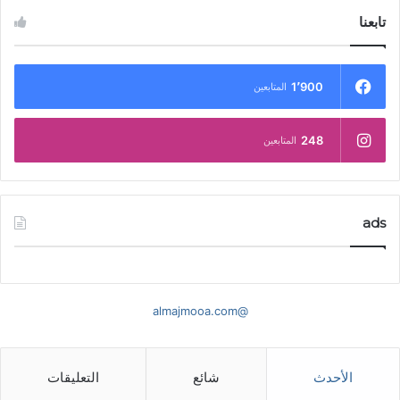
تابعنا
1٬900
المتابعين
248
المتابعين
ads
@almajmooa.com
الأحدث
شائع
التعليقات