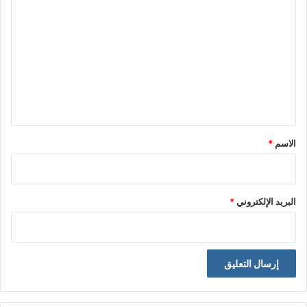
ل
ت
ع
ل
ي
ق
*
الاسم
*
البريد الإلكتروني
*