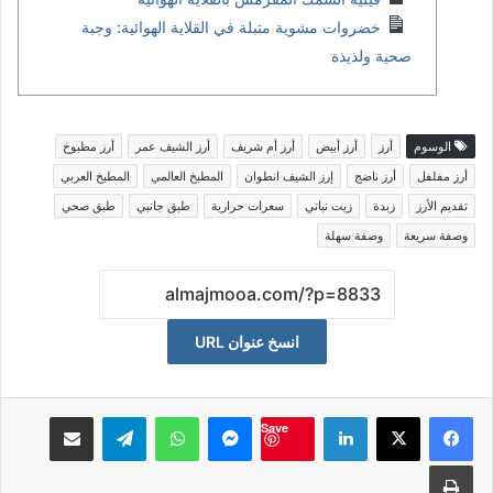
خضروات مشوية متبلة في القلاية الهوائية: وجبة
صحية ولذيذة
الوسوم
أرز
أرز أبيض
أرز أم شريف
أرز الشيف عمر
أرز مطبوخ
أرز مفلفل
أرز ناضج
إرز الشيف انطوان
المطبخ العالمي
المطبخ العربي
تقديم الأرز
زبدة
زيت نباتي
سعرات حرارية
طبق جانبي
طبق صحي
وصفة سريعة
وصفة سهلة
انسخ عنوان URL
لينكدإن
ماسنجر
واتساب
تيلقرام
مشاكة بواسطة البريد الالكت
Save
طباعة