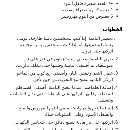
½
ملعقة
صغيرة فلفل أسود.
1
حزمة
كزبرة خضراء مقطعة
5
فصوص
من الثوم مهروسين
الخطوات
تحضير البامية: إذا كنتِ تستخدمين بامية طازجة، قومي
بغسلها وتقميعها. أما إذا كنتِ تستخدمين بامية مجمدة،
اتركيها حتى تذوب.
طهي البامية: سخني زيت الزيتون في قدر على نار
متوسطة، ثم أضيفي البامية وقلبيها حتى تتغلف بالزيت.
غطي القدر وخففي النار، وأضيفي ربع كوب من الماء.و
اتركي البامية تنضج مع التحريك من حين لآخر.
إضافة الطماطم: عندما تنضج البامية، أضيفي الطماطم
المقطعة وقلبيها. اتركيها على نار هادئة حتى تذبل الطماطم
وتتسبك.
إضافة الثوم والبهارات: أضيفي الثوم المهروس والملح
والفلفل الأسود، وقلبي المكونات جيدًا.
اتركيها على نار هادئة لبضع دقائق حتى تتجانس النكهات.
إضافة الكزبرة: ارفعي القدر عن النار، وأضيفي الكزبرة