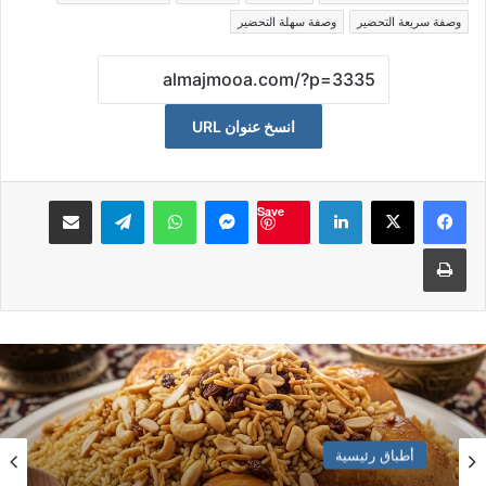
وصفة سريعة التحضير
وصفة سهلة التحضير
انسخ عنوان URL
لينكدإن
ماسنجر
واتساب
تيلقرام
مشاكة بواسطة البريد الالكت
Save
طباعة
أطباق رئيسية