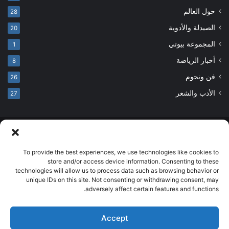
حول العالم
28
الصيدلة والأدوية
20
المجموعة بيوتي
1
أخبار الرياضة
8
فن ونجوم
26
الأدب والشعر
27
© حقوق النشر 2026، جميع الحقوق محفوظة
developed by salehsounbol.com
To provide the best experiences, we use technologies like cookies to
store and/or access device information. Consenting to these
الرئيسية
من نحن
إخلاء مسؤولية
اتصل بنا
سياسة الخصوصية
technologies will allow us to process data such as browsing behavior or
unique IDs on this site. Not consenting or withdrawing consent, may
انضم لفريقنا
adversely affect certain features and functions.
فيسبوك
بينتيريست
انستقرام
تيلقرام
‫TikTok
Accept