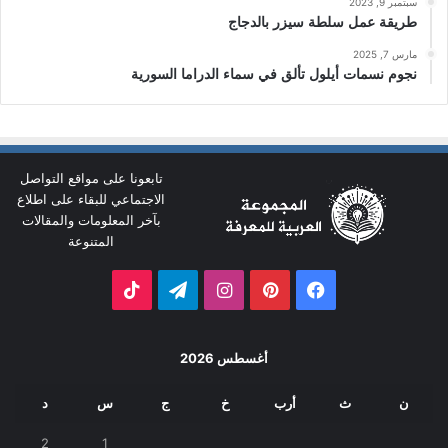
سبتمبر 9, 2023
طريقة عمل سلطة سيزر بالدجاج
مارس 7, 2025
نجوم نسمات أيلول تألق في سماء الدراما السورية
تابعونا على مواقع التواصل
الاجتماعي للبقاء على اطلاع
بآخر المعلومات والمقالات
المتنوعة
فيسبوك
بينتيريست
انستقرام
تيلقرام
‫TikTok
أغسطس 2026
ن
ث
أرب
خ
ج
س
د
2
1