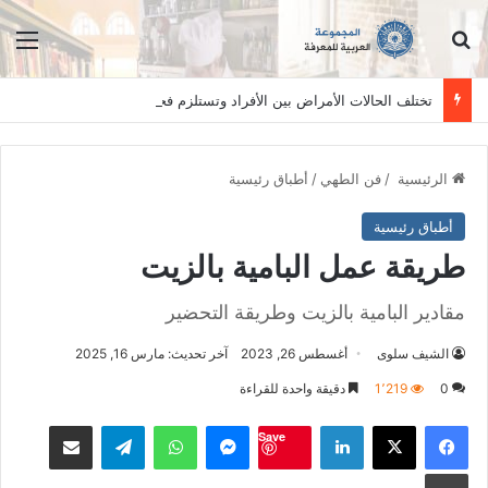
ابحث عن
الق
تختلف الحالات الأمراض بين الأفراد وتستلزم فحصاً سريرياً دقيقاً. المعلومات الواردة في هذا الموقع تهدف إلى التثقيف والتوعية فقط، ولا تعد بديلاً عن الفحص الطبي السريري، دائمًا استشر الطبيب.
الرئيسية
/
فن الطهي
/
أطباق رئيسية
أطباق رئيسية
طريقة عمل البامية بالزيت
مقادير البامية بالزيت وطريقة التحضير
الشيف سلوى
أغسطس 26, 2023
آخر تحديث: مارس 16, 2025
0
1٬219
دقيقة واحدة للقراءة
فيسبوك
‫X
لينكدإن
ماسنجر
واتساب
تيلقرام
مشاكة بواسطة البريد الالكت
Save
طباعة