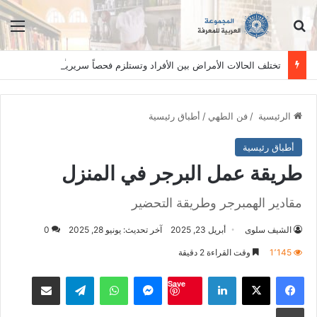
ابحث عن
الق
تختلف الحالات الأمراض بين الأفراد وتستلزم فحصاً سريرياً دقيقاً. المعلومات الواردة في هذا الموقع تهدف إلى التثقيف والتوعية فقط، ولا تعد بديلاً عن الفحص الطبي السريري، دائمًا استشر الطبيب.
الرئيسية
/
فن الطهي
/
أطباق رئيسية
أطباق رئيسية
طريقة عمل البرجر في المنزل
مقادير الهمبرجر وطريقة التحضير
الشيف سلوى
أبريل 23, 2025
آخر تحديث: يونيو 28, 2025
0
1٬145
وقت القراءة 2 دقيقة
فيسبوك
‫X
لينكدإن
ماسنجر
واتساب
تيلقرام
مشاكة بواسطة البريد الالكت
Save
طباعة