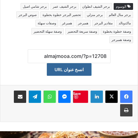
الوسوم
برجر الشيف انطوان
برجر الشيف عمر
برجر شامي اصيل
برجر منال العالم
برجر منزلي
تحضير البرجر خطوة بخطوة
صوص البرجر
ماكدونالد
مقادير البرجر
همبرجر
همبرغر
وصفات سهلة
وصفة خطوة بخطوة
وصفة سريعة التحضير
وصفة سهلة التحضير
وصفة همبرجر
انسخ عنوان URL
لينكدإن
ماسنجر
واتساب
تيلقرام
مشاكة بواسطة البريد الالكت
Save
طباعة