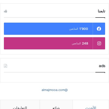
تابعنا
1٬900
المتابعين
248
المتابعين
ads
@almajmooa.com
الأحدث
شائع
التعليقات