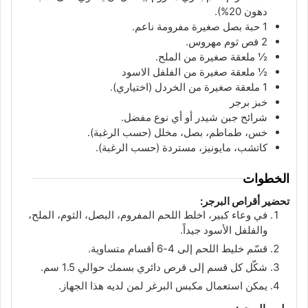
دهون 20%).
1
حبة
بصل صغيرة مفرومة ناعم.
2
فص
ثوم مهروس.
½
ملعقة
صغيرة من الملح.
½
ملعقة
صغيرة من الفلفل الاسود
1
ملعقة
صغيرة من الخردل (اختياري).
خبز برجر
شرائح جبن شيدر أو أي نوع مفضل.
خس، طماطم، بصل، مخلل (حسب الرغبة).
كاتشب، مايونيز، مستردة (حسب الرغبة).
الخطوات
تحضير أقراص البرجر:
في وعاء كبير، اخلط اللحم المفروم، البصل، الثوم، الملح،
والفلفل الأسود جيداً.
قسّم خليط اللحم إلى 4-6 أقسام متساوية.
شكّل كل قسم إلى قرص دائري بسمك حوالي 1.5 سم.
يمكن استعمال مكبس البرغر لمن لديه هذا الجهاز.