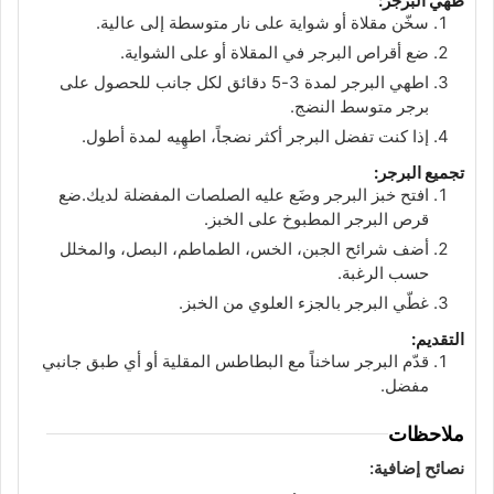
طهي البرجر:
سخّن مقلاة أو شواية على نار متوسطة إلى عالية.
ضع أقراص البرجر في المقلاة أو على الشواية.
اطهي البرجر لمدة 3-5 دقائق لكل جانب للحصول على
برجر متوسط النضج.
إذا كنت تفضل البرجر أكثر نضجاً، اطهِيه لمدة أطول.
تجميع البرجر:
افتح خبز البرجر وضَع عليه الصلصات المفضلة لديك.ضع
قرص البرجر المطبوخ على الخبز.
أضف شرائح الجبن، الخس، الطماطم، البصل، والمخلل
حسب الرغبة.
غطّي البرجر بالجزء العلوي من الخبز.
التقديم:
قدّم البرجر ساخناً مع البطاطس المقلية أو أي طبق جانبي
مفضل.
ملاحظات
نصائح إضافية: