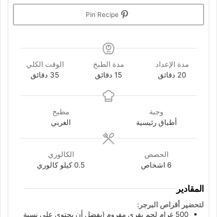
Pin Recipe
مدة الإعداد
مدة الطبخ
الوقت الكلي
دقائق
دقائق
دقائق
20
دقائق
15
دقائق
35
دقائق
وجبة
مطبخ
أطباق رئيسية
الغربي
الحصص
الكالوري
6
اشخاص
0.5
كيلو كالوري
المقادير
لتحضير أقراص البرجر:
500
غرام
لحم بقري مفروم (يفضل أن يحتوي على نسبة