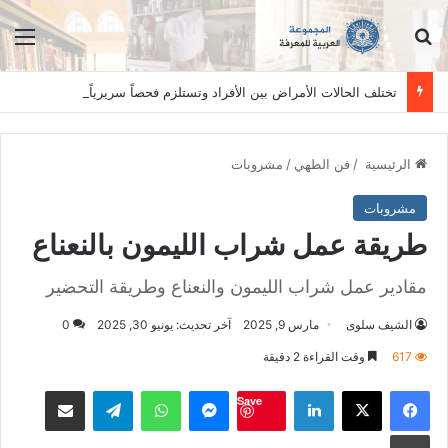
ابحث عن
الق
تختلف الحالات الأمراض بين الأفراد وتستلزم فحصاً سريرياً دقيقاً. المعلومات الواردة في هذا الموقع تهدف إلى التثقيف والتوعية فقط، ولا تعد بديلاً عن الفحص الطبي السريري، دائمًا استشر الطبيب.
الرئيسية
/
فن الطهي
/
مشروبات
مشروبات
طريقة عمل شراب الليمون بالنعناع
مقادير عمل شراب الليمون والنعناع وطريقة التحضير
الشيف سلوى
مارس 9, 2025
آخر تحديث: يونيو 30, 2025
0
617
وقت القراءة 2 دقيقة
فيسبوك
‫X
لينكدإن
ماسنجر
واتساب
تيلقرام
مشاكة بواسطة البريد الالكت
Save
طباعة