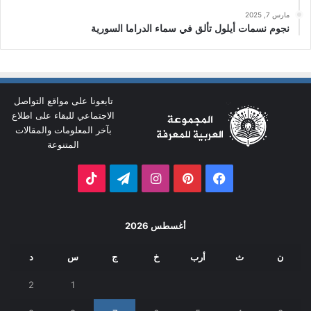
مارس 7, 2025
نجوم نسمات أيلول تألق في سماء الدراما السورية
تابعونا على مواقع التواصل
الاجتماعي للبقاء على اطلاع
بآخر المعلومات والمقالات
المتنوعة
فيسبوك
بينتيريست
انستقرام
تيلقرام
‫TikTok
أغسطس 2026
ن
ث
أرب
خ
ج
س
د
2
1