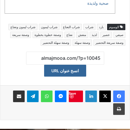
صحية ولذيذة
الوسوم
بارد
شراب
شراب النعناع
شراب ليمون
شراب ليمون ونعناع
صيفي
عصير
لذيذ
منعش
نعناع
وصفة خطوة بخطوة
وصفة سريعة
وصفة سريعة التحضير
وصفة سهلة
وصفة سهلة التحضير
انسخ عنوان URL
لينكدإن
ماسنجر
واتساب
تيلقرام
مشاكة بواسطة البريد الالكت
Save
طباعة