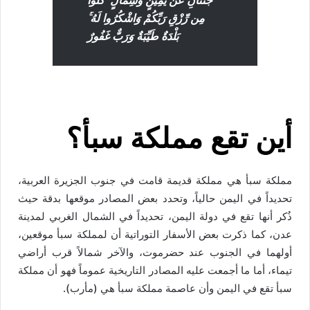
مِن رِّزْقِ رَبِّكُمْ وَاشْكُرُوا
لَهُ ۚ
بَلْدَةٌ طَيِّبَةٌ وَرَبٌّ غَفُورٌ
أين تقع مملكة سبأ؟
مملكة سبأ هي مملكة قديمة قامت في جنوب الجزيرة العربية،
تحديداً في اليمن حالياً، وتحدد بعض المصادر موقعها بدقة حيث
ذُكر أنها تقع في دولة اليمن، تحديداً في الشمال الغربي لمدينة
عدن، كما ذكرت بعض الأسفار التوراتية أن لمملكة سبأ موقعين،
أولهما في الجنوب عند حضرموت، والآخر شمالاً قرب أراضي
تيماء، أما ما أجمعت عليه المصادر التاريخية عموماً فهو أن مملكة
سبأ تقع في اليمن وأن عاصمة مملكة سبأ هي (مأرب).