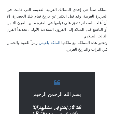
مملكة سبأ هي إحدى الممالك العربية القديمة التي قامت في
الجزيرة العربية، وقد قيل الكثير عن تاريخ قيام تلك الحضارة، إلا
أن أغلب المصادر تتفق على قيامها في الفترة مابين القرن الثامن
أو التاسع قبل الميلاد إلى القرون الميلادية الأولى، تحديداً القرن
الثالث الميلادي.
وتعتبر هذه المملكة مع ملكتها
الملكة بلقيس
رمزاً للقوة والجمال
في التراث والتاريخ العربي.
بسم الله الرحمن الرحيم
لَقَدْ كَانَ لِسَبَإٍ فِي مَسْكَنِهِمْ آيَةٌ ۖ
جَنَّتَانِ عَن يَمِينٍ وَشِمَالٍ ۖ كُلُوا