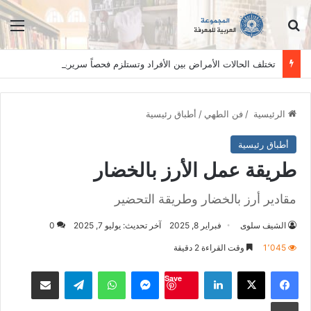
ابحث عن
الق
تختلف الحالات الأمراض بين الأفراد وتستلزم فحصاً سريرياً دقيقاً. المعلومات الواردة في هذا الموقع تهدف إلى التثقيف والتوعية فقط، ولا تعد بديلاً عن الفحص الطبي السريري، دائمًا استشر الطبيب.
الرئيسية
/
فن الطهي
/
أطباق رئيسية
أطباق رئيسية
طريقة عمل الأرز بالخضار
مقادير أرز بالخضار وطريقة التحضير
الشيف سلوى
فبراير 8, 2025
آخر تحديث: يوليو 7, 2025
0
1٬045
وقت القراءة 2 دقيقة
فيسبوك
‫X
لينكدإن
ماسنجر
واتساب
تيلقرام
مشاكة بواسطة البريد الالكت
Save
طباعة