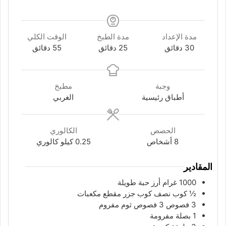
مدة الإعداد
مدة الطبخ
الوقت الكلي
دقائق
دقائق
دقائق
30
دقائق
25
دقائق
55
دقائق
وجبة
مطبخ
أطباق رئيسية
الغربي
الحصص
الكالوري
8
أشخاص
0.25
كيلو كالوري
المقادير
1000
غرام
أرز حبة طويلة
½
كوب
نصف كوب جزر مقطع مكعبات
3
فصوص
3 فصوص ثوم مفروم
1
بصلة مفرومة