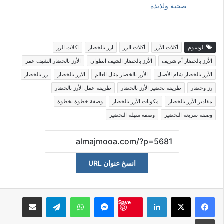
صحية ولذيذة
الوسوم
أكلات الأرز
أكلات الرز
ارز بالخضار
اكلات الرز
الأرز بالخضار أم شريف
الأرز بالخضار الشيف انطوان
الأرز بالخضار الشيف عمر
الأرز بالخضار شام الأصيل
الأرز بالخضار منال العالم
الارز بالخضار
رز بالخضار
رز وخضار
طريقة تحضير الأرز بالخضار
طريقة عمل الأرز بالخضار
مقادير الأرز بالخضار
مكونات الأرز بالخضار
وصفة خطوة بخطوة
وصفة سريعة التحضير
وصفة سهلة التحضير
انسخ عنوان URL
لينكدإن
ماسنجر
واتساب
تيلقرام
مشاكة بواسطة البريد الالكت
Save
طباعة