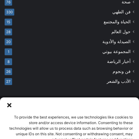
صحة
76
فن الطهي
330
الحياة والمجتمع
15
حول العالم
28
الصيدلة والأدوية
20
المجموعة بيوتي
1
أخبار الرياضة
8
فن ونجوم
26
الأدب والشعر
27
© حقوق النشر 2026، جميع الحقوق محفوظة
developed by salehsounbol.com
To provide the best experiences, we use technologies like cookies to
store and/or access device information. Consenting to these
الرئيسية
من نحن
إخلاء مسؤولية
اتصل بنا
سياسة الخصوصية
technologies will allow us to process data such as browsing behavior or
unique IDs on this site. Not consenting or withdrawing consent, may
انضم لفريقنا