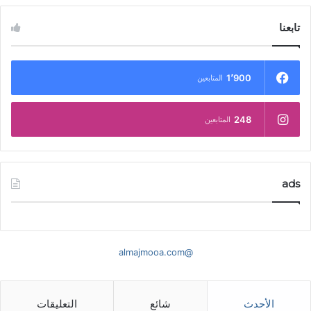
تابعنا
1٬900
المتابعين
248
المتابعين
ads
@almajmooa.com
الأحدث
شائع
التعليقات