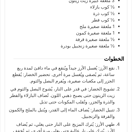
3
ملعقة كبيرة
زيت زيتون
½
كوب
بازلاء
½
كوب
ذرة
½
كوب
فطر
1
ملعقة صغيرة
ملح
1
ملعقة صغيرة
كمون
½
ملعقة صغيرة
قرفة
½
ملعقة صغيرة
زنجبيل بودرة
الخطوات
نقع الأرز: يُغسل الأرز جيداً ويُنقع في ماء دافئ لمدة ربع
ساعة، ثم يُصفى ويُغسل مرة أخرى. تحضير الخضار: يُقطع
الجزر إلى مكعبات صغيرة، ويُفرم البصل والثوم.
تشويح الخضار: في قدر على النار، يُشوح البصل والثوم في
زيت الزيتون حتى يصبح ذهبي اللون. تُضاف البازلاء والفطر
والذرة والجزر، وتُقلب المكونات حتى تذبل
تتبيل الخضار: يُضاف الماء إلى القدر، ويُتبل بالملح والكمون
والقرفة والزنجبيل.
طهي الأرز: يُترك المزيج على النار حتى يغلي، ثم يُضاف
الأرز. يُترك على نار عالية حتى يغلي مرة أخرى، ثم تُخفف