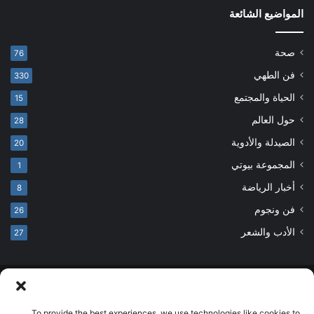
المواضيع الشائعة
صحة
76
فن الطهي
330
الحياة والمجتمع
15
حول العالم
28
الصيدلة والأدوية
20
المجموعة بيوتي
1
أخبار الرياضة
8
فن ونجوم
26
الأدب والشعر
27
© حقوق النشر 2026، جميع الحقوق محفوظة
developed by salehsounbol.com
To provide the best experiences, we use technologies like cookies to