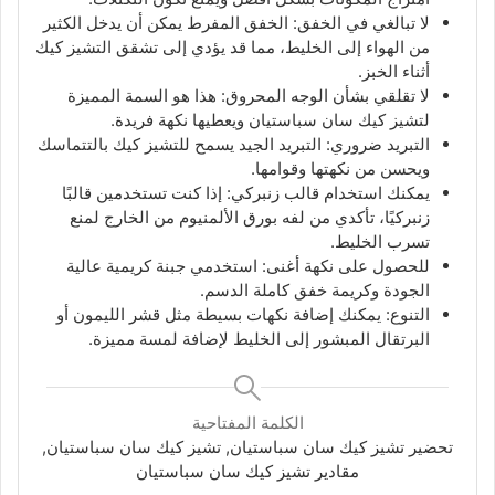
لا تبالغي في الخفق: الخفق المفرط يمكن أن يدخل الكثير
من الهواء إلى الخليط، مما قد يؤدي إلى تشقق التشيز كيك
أثناء الخبز.
لا تقلقي بشأن الوجه المحروق: هذا هو السمة المميزة
لتشيز كيك سان سباستيان ويعطيها نكهة فريدة.
التبريد ضروري: التبريد الجيد يسمح للتشيز كيك بالتتماسك
ويحسن من نكهتها وقوامها.
يمكنك استخدام قالب زنبركي: إذا كنت تستخدمين قالبًا
زنبركيًا، تأكدي من لفه بورق الألمنيوم من الخارج لمنع
تسرب الخليط.
للحصول على نكهة أغنى: استخدمي جبنة كريمية عالية
الجودة وكريمة خفق كاملة الدسم.
التنوع: يمكنك إضافة نكهات بسيطة مثل قشر الليمون أو
البرتقال المبشور إلى الخليط لإضافة لمسة مميزة.
الكلمة المفتاحية
تحضير تشيز كيك سان سباستيان, تشيز كيك سان سباستيان,
مقادير تشيز كيك سان سباستيان