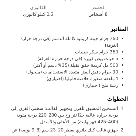
الحصص
الكالوري
8
أشخاص
0.5
كيلو كالوري
المقادير
750
جرام
جبنة كريمية كاملة الدسم (في درجة حرارة
الغرفة)
350
جرام
سكر حبيبات
5
حبات
بيض كبيرة (في درجة حرارة الغرفة)
500
مل
كريمة خفق ثقيلة (35% دسم أو أكثر)
30
جرام
دقيق أبيض متعدد الاستخدامات (منخول)
1
ملعقة
صغيرة خلاصة فانيليا (اختياري)
رشة ملح (اختياري)
الخطوات
التسخين المسبق للفرن وتجهيز القالب: سخني الفرن إلى
درجة حرارة عالية جدًا تتراوح بين 200-220 درجة مئوية
(400-425 فهرنهايت) من الأعلى والأسفل.
جهزي قالب كيك دائري بقطر 20-23 سم (8-9 بوصة) عن