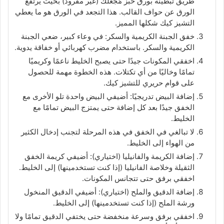
طريق تبطينه بورق خبز مُجعلك (غير مفرود) بحيث يرتفع
الورق عن حواف القالب. هذا التجعد في الورق هو ما يعطي
التشيز كيك شكلها المميز.
خفق الجبنة الكريمية والسكر: في وعاء كبير، ضعي الجبنة
الكريمية والسكر. باستخدام مضرب كهربائي أو خفاقة يدوية.
اخفقي المكونات جيدًا حتى يصبح الخليط ناعمًا وكريميًا
تمامًا وخاليًا من أي تكتلات. هذه الخطوة مهمة للحصول
على قوام حريري للتشيز كيك.
إضافة البيض تدريجيًا: أضيفي البيض واحدة تلو الأخرى مع
الخفق جيدًا بعد كل إضافة حتى يمتزج البيض تمامًا مع
الخليط.
لا تبالغي في الخفق في هذه المرحلة لتجنب إدخال الكثير
من الهواء إلى الخليط.
إضافة الكريمة والفانيليا (اختياري): أضيفي كريمة الخفق
الثقيلة وخلاصة الفانيليا (إذا كنت تستخدمينها) إلى الخليط.
اخفقي برفق حتى تتجانس المكونات.
إضافة الدقيق والملح (اختياري): أضيفي الدقيق المنخول
ورشة الملح (إذا كنت تستخدمينها) إلى الخليط.
اخفقي برفق وسرعة منخفضة حتى يختفي الدقيق تمامًا ولا