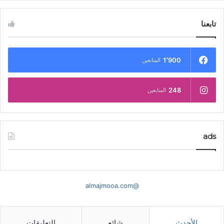
تابعنا
1٬900
المتابعين
248
المتابعين
ads
@almajmooa.com
الأحدث
شائع
التعليقات