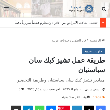
ابحث عن
الق
تختلف الحالات الأمراض بين الأفراد وتستلزم فحصاً سريرياً دقيقاً. المعلومات الواردة في هذا الموقع تهدف إلى التثقيف والتوعية فقط، ولا تعد بديلاً عن الفحص الطبي السريري، دائمًا استشر الطبيب.
الرئيسية
/
فن الطهي
/
حلويات غربية
حلويات غربية
طريقة عمل تشيز كيك سان
سباستيان
مقادير تشيز كيك سان سباستيان وطريقة التحضير
الشيف سلوى
مايو 8, 2025
آخر تحديث: يونيو 26, 2025
0
1٬452
وقت القراءة 3 دقيقة
فيسبوك
‫X
لينكدإن
ماسنجر
واتساب
تيلقرام
مشاكة بواسطة البريد الالكت
Save