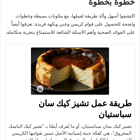
خطوة بخطوة
اكتشفوا أسهل وألذ طريقة لعملها، مع مكونات بسيطة وخطوات
واضحة للحصول على قوام كريمي وغني ونكهة فريدة. تعرفوا أيضاً
على الفوائد الصحية وأهم الأسئلة الشائعة للاستمتاع بتجربة متكاملة.
طريقة عمل تشيز كيك سان
سباستيان
تشيز كيك سان سباستيان، أو ما يُعرف أيضًا بـ "تشيز كيك الباسك
المحروق"، هي كعكة جبنة إسبانية الأصل تتميز بقوامها الكريمي
الغني ووجهها الكراميلي المحروق المميز. إنها سهلة التحضير