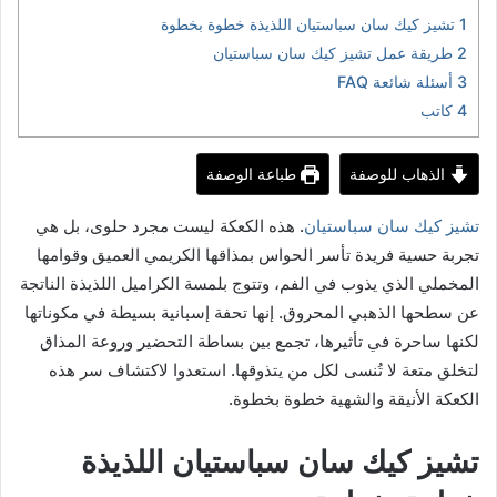
1
تشيز كيك سان سباستيان اللذيذة خطوة بخطوة
2
طريقة عمل تشيز كيك سان سباستيان
3
أسئلة شائعة FAQ
4
كاتب
الذهاب للوصفة
طباعة الوصفة
تشيز كيك سان سباستيان
. هذه الكعكة ليست مجرد حلوى، بل هي
تجربة حسية فريدة تأسر الحواس بمذاقها الكريمي العميق وقوامها
المخملي الذي يذوب في الفم، وتتوج بلمسة الكراميل اللذيذة الناتجة
عن سطحها الذهبي المحروق. إنها تحفة إسبانية بسيطة في مكوناتها
لكنها ساحرة في تأثيرها، تجمع بين بساطة التحضير وروعة المذاق
لتخلق متعة لا تُنسى لكل من يتذوقها. استعدوا لاكتشاف سر هذه
الكعكة الأنيقة والشهية خطوة بخطوة.
تشيز كيك سان سباستيان اللذيذة