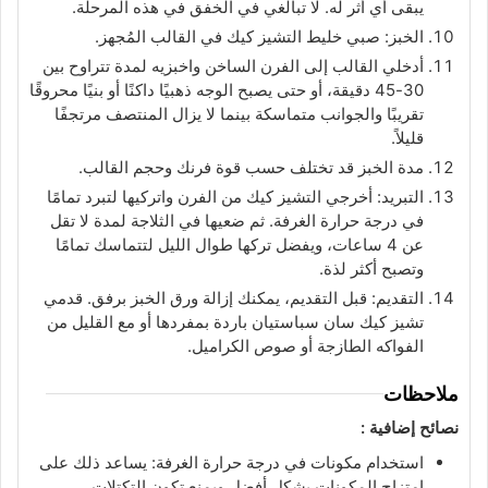
يبقى أي أثر له. لا تبالغي في الخفق في هذه المرحلة.
الخبز: صبي خليط التشيز كيك في القالب المُجهز.
أدخلي القالب إلى الفرن الساخن واخبزيه لمدة تتراوح بين
30-45 دقيقة، أو حتى يصبح الوجه ذهبيًا داكنًا أو بنيًا محروقًا
تقريبًا والجوانب متماسكة بينما لا يزال المنتصف مرتجفًا
قليلاً.
مدة الخبز قد تختلف حسب قوة فرنك وحجم القالب.
التبريد: أخرجي التشيز كيك من الفرن واتركيها لتبرد تمامًا
في درجة حرارة الغرفة. ثم ضعيها في الثلاجة لمدة لا تقل
عن 4 ساعات، ويفضل تركها طوال الليل لتتماسك تمامًا
وتصبح أكثر لذة.
التقديم: قبل التقديم، يمكنك إزالة ورق الخبز برفق. قدمي
تشيز كيك سان سباستيان باردة بمفردها أو مع القليل من
الفواكه الطازجة أو صوص الكراميل.
ملاحظات
نصائح إضافية :
استخدام مكونات في درجة حرارة الغرفة: يساعد ذلك على
امتزاج المكونات بشكل أفضل ويمنع تكون التكتلات.