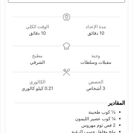
مدة الإعداد
الوقت الكلي
دقائق
دقائق
10
دقائق
10
دقائق
وجبة
مطبخ
مقبلات وسلطات
الشرقي
الحصص
الكالوري
3
أشخاص
0.21
كيلو كالوري
المقادير
½
كوب
طحينة
¼
كوب
عصير الليمون
2
فص
ثوم مهروس
ملح وفلفل حسب الرغبة