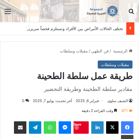
ابحث عن
الق
تختلف الحالات الأمراض بين الأفراد وتستلزم فحصاً سريرياً دقيقاً. المعلومات الواردة في هذا الموقع تهدف إلى التثقيف والتوعية فقط، ولا تعد بديلاً عن الفحص الطبي السريري، دائمًا استشر الطبيب.
الرئيسية
/
فن الطهي
/
مقبلات وسلطات
مقبلات وسلطات
طريقة عمل سلطة الطحينة
مقادير سلطة الطحينة وطريقة التحضير
الشيف سلوى
فبراير 6, 2025
آخر تحديث: يوليو 7, 2025
0
871
وقت القراءة 2 دقيقة
فيسبوك
‫X
لينكدإن
ماسنجر
واتساب
تيلقرام
مشاكة بواسطة البريد الالكت
Save
طباعة