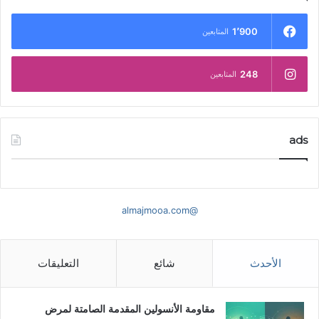
1٬900
المتابعين
248
المتابعين
ads
@almajmooa.com
الأحدث
شائع
التعليقات
مقاومة الأنسولين المقدمة الصامتة لمرض