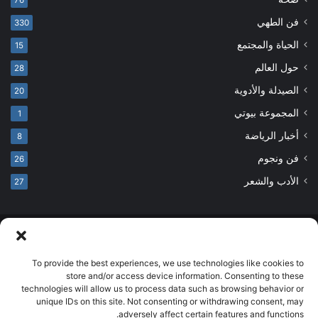
فن الطهي
330
الحياة والمجتمع
15
حول العالم
28
الصيدلة والأدوية
20
المجموعة بيوتي
1
أخبار الرياضة
8
فن ونجوم
26
الأدب والشعر
27
© حقوق النشر 2026، جميع الحقوق محفوظة
developed by salehsounbol.com
To provide the best experiences, we use technologies like cookies to
store and/or access device information. Consenting to these
الرئيسية
من نحن
إخلاء مسؤولية
اتصل بنا
سياسة الخصوصية
technologies will allow us to process data such as browsing behavior or
unique IDs on this site. Not consenting or withdrawing consent, may
انضم لفريقنا
adversely affect certain features and functions.