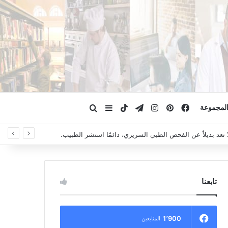
فيسبوك
بينتيريست
انستقرام
تيلقرام
‫TikTok
ابحث عن
إضافة عمود جانبي
لمجموعة
لا تعد بديلاً عن الفحص الطبي السريري، دائمًا استشر الطبيب.
تابعنا
1٬900
المتابعين