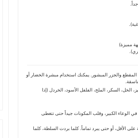
اً.
بة).
هة مميزة)
ري).
لمقطع والجزر المبشور. يمكنك استخدام مبشرة الخضار أو
اسقة.
الخل، السكر، الملح، الفلفل الأسود، الخردل (إذا
الوعاء الكبير، وقلب المكونات جيداً حتى تتغطى
على الأقل، أو حتى يبرد تماماً. كلما بردت السلطة، كلما