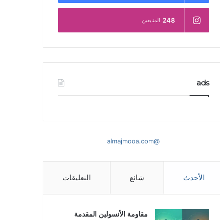
248
المتابعين
ads
@almajmooa.com
الأحدث
شائع
التعليقات
مقاومة الأنسولين المقدمة