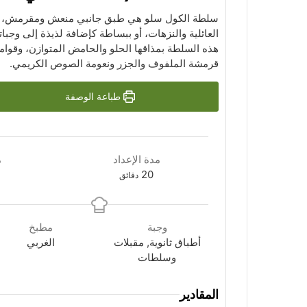
سلطة الكول سلو هي طبق جانبي منعش ومقرمش، م
العائلية والنزهات، أو ببساطة كإضافة لذيذة إلى وجباتك
هذه السلطة بمذاقها الحلو والحامض المتوازن، وقوامه
قرمشة الملفوف والجزر ونعومة الصوص الكريمي.
طباعة الوصفة
مدة الإعداد
م
دقائق
20
دقائق
وجبة
مطبخ
أطباق ثانوية, مقبلات
الغربي
وسلطات
المقادير