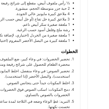
½
رأس
ملفوف أبيض، مقطع إلى شرائح رفيعة جد
2
حبة
جزر متوسطة الحجم، مبشورة.
4
ملاعق
كبيرة مايونيز عالي الجودة.
3
ملاعق
كبيرة خل تفاح (أو خل أبيض حسب الرغ
1
ملعقة
صغيرة سكر أبيض ناعم.
رشة ملح وفلفل أسود حسب الرغبة.
1
ملعقة
صغيرة من الخردل (اختياري، لإضافة نك
1
ملعقة
كبيرة من البصل الأخضر المفروم (اختيا
الخطوات
تحضير الخضروات: في وعاء كبير، ضع الملفوف ا
محضرة الطعام للحصول على شرائح رفيعة ومتن
تحضير الصوص: في وعاء منفصل، اخلط المايونيز، 
استخدمت)، والبصل الأخضر (إذا استخدمت).
اخلط المكونات جيداً حتى يتجانس الصوص.
دمج المكونات: اسكب الصوص فوق الخضروات في 
الخضروات بالصوص بالتساوي.
التبريد: غطِ الوعاء وضعه في الثلاجة لمدة ساعة 
تحسنت نكهتها.