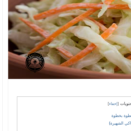
تويات
[
إخفاء
]
طوة بخطوة