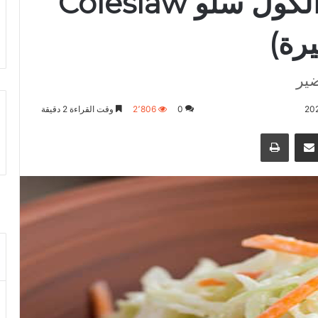
طريقة عمل سلطة الكول سلو Coleslaw
رة)
ضير
0
2٬806
وقت القراءة 2 دقيقة
نجر
مشاكة بواسطة البريد الالكتروني
طباعة