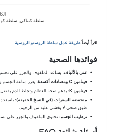
الكل
سلطة كنتاكي, سلطة كول
اقرأ أيضاً
طريقة عمل سلطة الروستو الروسية
فوائدها الصحية
غني بالألياف:
يساعد الملفوف والجزر على تحسين
فيتامين C ومضادات أكسدة:
يعزز مناعة الجسم وي
فيتامين K:
يدعم صحة العظام وتجلط الدم بفضل 
منخفضة السعرات (في النسخ الخفيفة):
باستخدام
طبق صحي لا يخشى عليه من الرجيم.
ترطيب الجسم:
تحتوي الملفوف والجزر على نسبة
أسئلة شائعة FAQ