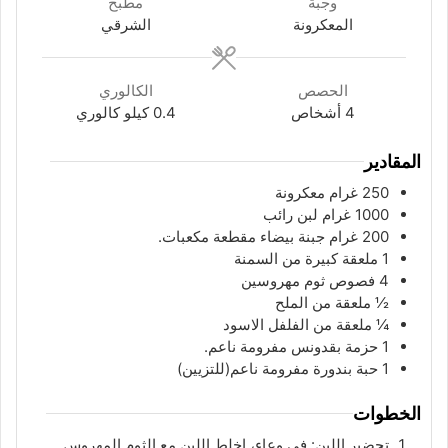
وجبة
مطبخ
المعكرونة
الشرقي
الحصص
الكالوري
4
أشخاص
0.4
كيلو كالوري
المقادير
250
غرام
معكرونة
1000
غرام
لبن رائب
200
غرام
جبنة بيضاء مقطعة مكعبات.
1
ملعقة
كبيرة من السمنة
4
فصوص
ثوم مهروسين
½
ملعقة
من الملح
¼
ملعقة
من الفلفل الاسود
1
حزمة
بقدونس مفرومة ناعم.
1
حبة
بندورة مفرومة ناعم(للتزيين)
الخطوات
تحضير اللبن: في وعاء، اخلط اللبن مع الثوم المهروس