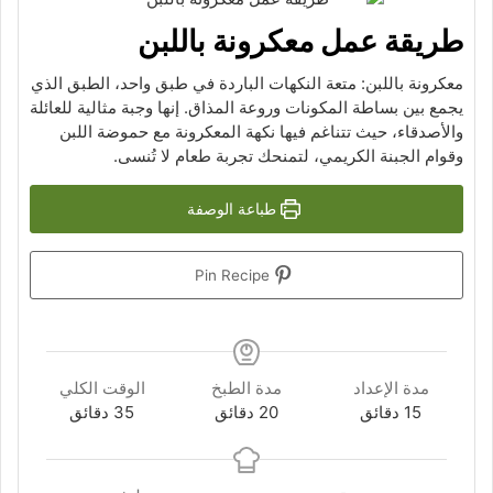
طريقة عمل معكرونة باللبن
معكرونة باللبن: متعة النكهات الباردة في طبق واحد، الطبق الذي
يجمع بين بساطة المكونات وروعة المذاق. إنها وجبة مثالية للعائلة
والأصدقاء، حيث تتناغم فيها نكهة المعكرونة مع حموضة اللبن
وقوام الجبنة الكريمي، لتمنحك تجربة طعام لا تُنسى.
طباعة الوصفة
Pin Recipe
مدة الإعداد
مدة الطبخ
الوقت الكلي
دقائق
دقائق
دقائق
15
دقائق
20
دقائق
35
دقائق