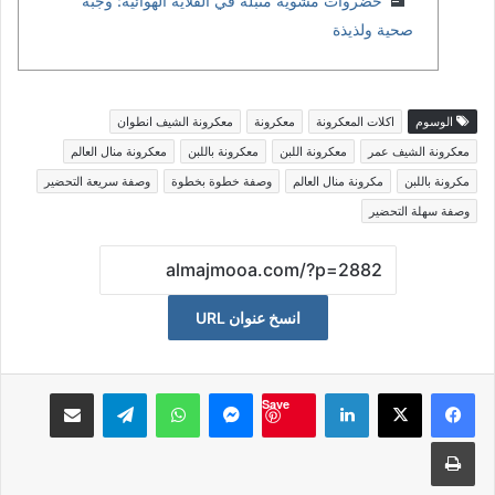
خضروات مشوية متبلة في القلاية الهوائية: وجبة
صحية ولذيذة
الوسوم
اكلات المعكرونة
معكرونة
معكرونة الشيف انطوان
معكرونة الشيف عمر
معكرونة اللبن
معكرونة باللبن
معكرونة منال العالم
مكرونة باللبن
مكرونة منال العالم
وصفة خطوة بخطوة
وصفة سريعة التحضير
وصفة سهلة التحضير
انسخ عنوان URL
لينكدإن
ماسنجر
واتساب
تيلقرام
مشاكة بواسطة البريد الالكت
Save
طباعة