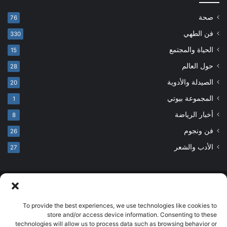
صحة
76
فن الطهي
330
الحياة والمجتمع
15
حول العالم
28
الصيدلة والأدوية
20
المجموعة بيوتي
1
أخبار الرياضة
8
فن ونجوم
26
الأدب والشعر
27
© حقوق النشر 2026، جميع الحقوق محفوظة
developed by salehsounbol.com
To provide the best experiences, we use technologies like cookies to
store and/or access device information. Consenting to these
الرئيسية
من نحن
إخلاء مسؤولية
اتصل بنا
سياسة الخصوصية
technologies will allow us to process data such as browsing behavior or