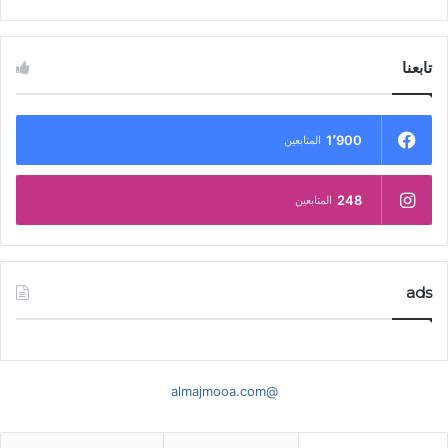
تابعنا
1٬900
المتابعين
248
المتابعين
ads
@almajmooa.com