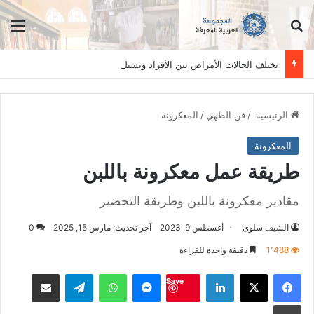
ابحث عن
الق
تختلف الحالات الأمراض بين الأفراد وتستلزم فحصاً سريرياً دقيقاً. المعلومات الواردة في هذا الموقع تهدف إلى التثقيف والتوعية فقط، ولا تعد بديلاً عن الفحص الطبي السريري، دائمًا استشر الطبيب.
الرئيسية
/
فن الطهي
/
المعكرونة
المعكرونة
طريقة عمل معكرونة باللبن
مقادير معكرونة باللبن وطريقة التحضير
الشيف سلوى
أغسطس 9, 2023
آخر تحديث: مارس 15, 2025
0
1٬488
دقيقة واحدة للقراءة
فيسبوك
‫X
لينكدإن
ماسنجر
واتساب
تيلقرام
مشاكة بواسطة البريد الالكت
Save
طباعة